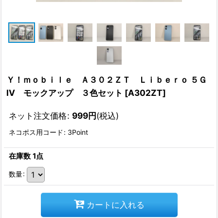
Ｙ！ｍｏｂｉｌｅ Ａ３０２ＺＴ Ｌｉｂｅｒｏ ５Ｇ
IV モックアップ ３色セット
[
A302ZT
]
ネット注文価格
:
999
円
(税込)
ネコポス用コード
:
3Point
在庫数 1点
数量
:
カートに入れる