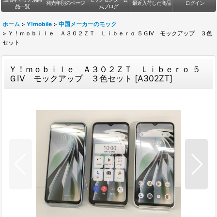
発売年別のページ
最近入荷した商品
ログイン
品一覧
式ブログ
ホーム
>
Y!mobile
>
中国メーカーのモック
>
Ｙ！ｍｏｂｉｌｅ Ａ３０２ＺＴ Ｌｉｂｅｒｏ ５ＧIV モックアップ ３色
セット
Ｙ！ｍｏｂｉｌｅ Ａ３０２ＺＴ Ｌｉｂｅｒｏ ５
ＧIV モックアップ ３色セット
[
A302ZT
]