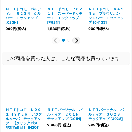
ＮＴＴドコモ パルデ
ＮＴＴドコモ Ｐ８２
ＮＴＴドコモ ６４１
ィオ ６２３Ｎ シル
１ｉ スーパードッチ
Ｓｓ ブラウザホン
バー モックアップ
ーモ モックアップ
シルバー モックアッ
[
623N
]
[
P821I
]
プ
[
641SS
]
999
円
(税込)
1,580
円
(税込)
999
円
(税込)
1
この商品を買った人は、こんな商品も買っています
ＮＴＴドコモ Ｎ２０
ＮＴＴパーソナル パ
ＮＴＴパーソナル パ
１ ＨＹＰＥＲ デジタ
ルディオ ２０１Ｎ
ルディオ ３０２Ｓ
ルムーバ モックアッ
モックアップ
[
201N
]
モックアップ
[
302S
]
プ 【クリックポスト
2,980
円
(税込)
999
円
(税込)
非対応商品】
[
N201
]