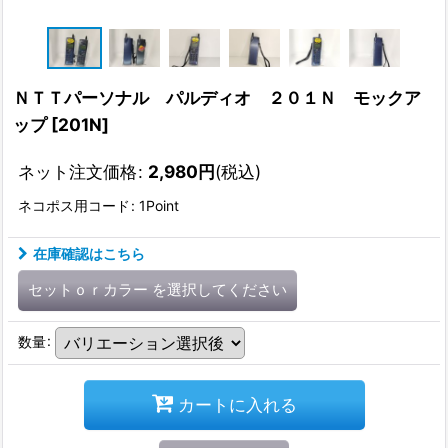
ＮＴＴパーソナル パルディオ ２０１Ｎ モックア
ップ
[
201N
]
ネット注文価格
:
2,980
円
(税込)
ネコポス用コード
:
1Point
在庫確認はこちら
セットｏｒカラー
を選択してください
数量
:
カートに入れる