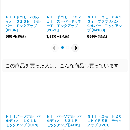
ＮＴＴドコモ パルデ
ＮＴＴドコモ Ｐ８２
ＮＴＴドコモ ６４１
ィオ ６２３Ｎ シル
１ｉ スーパードッチ
Ｓｓ ブラウザホン
バー モックアップ
ーモ モックアップ
シルバー モックアッ
[
623N
]
[
P821I
]
プ
[
641SS
]
999
円
(税込)
1,580
円
(税込)
999
円
(税込)
1
この商品を買った人は、こんな商品も買っています
ＮＴＴパーソナル パ
ＮＴＴパーソナル パ
ＮＴＴドコモ Ｆ２０
ルディオ １０１Ｎ
ルディオ ３３１Ｐ
１ＨＹＰＥＲ モック
モックアップ
[
101N
]
モックアップ
[
331P
]
アップ
[
F201
]