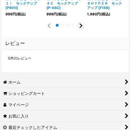
１ｉ モックアップ
４Ｃ モックアップ
６ＨＹＰＥＲ モック
[
P901I
]
[
P-04C
]
アップ
[
F156
]
999
円
(税込)
999
円
(税込)
1,980
円
(税込)
レビュー
0
件のレビュー
ホーム
ショッピングカート
マイページ
お気に入り
最近チェックしたアイテム