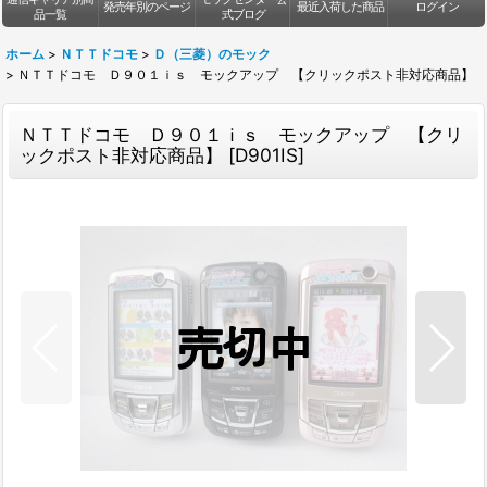
発売年別のページ
最近入荷した商品
ログイン
品一覧
式ブログ
ホーム
>
ＮＴＴドコモ
>
Ｄ（三菱）のモック
>
ＮＴＴドコモ Ｄ９０１ｉｓ モックアップ 【クリックポスト非対応商品】
ＮＴＴドコモ Ｄ９０１ｉｓ モックアップ 【クリ
ックポスト非対応商品】
[
D901IS
]