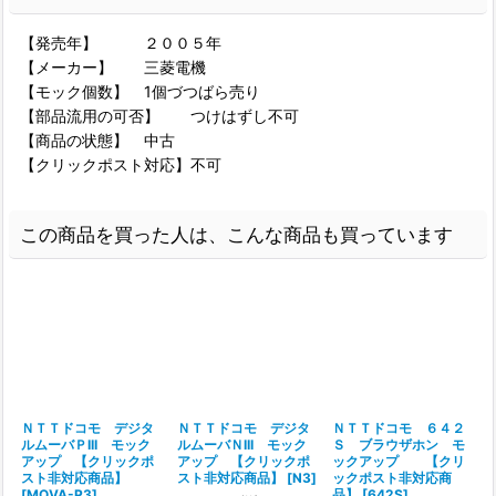
【発売年】 ２００５年
【メーカー】 三菱電機
【モック個数】 1個づつばら売り
【部品流用の可否】 つけはずし不可
【商品の状態】 中古
【クリックポスト対応】不可
この商品を買った人は、こんな商品も買っています
ＮＴＴドコモ デジタ
ＮＴＴドコモ デジタ
ＮＴＴドコモ ６４２
ルムーバＰIII モック
ルムーバＮIII モック
Ｓ ブラウザホン モ
アップ 【クリックポ
アップ 【クリックポ
ックアップ 【クリ
スト非対応商品】
スト非対応商品】
[
N3
]
ックポスト非対応商
[
MOVA-P3
]
品】
[
642S
]
[