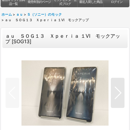
発売年別のページ
最近入荷した商品
ログイン
品一覧
式ブログ
ホーム
>
ａｕ
>
Ｓ（ソニー）のモック
>
ａｕ ＳＯＧ１３ Ｘｐｅｒｉａ １VI モックアップ
ａｕ ＳＯＧ１３ Ｘｐｅｒｉａ １VI モックアッ
プ
[
SOG13
]