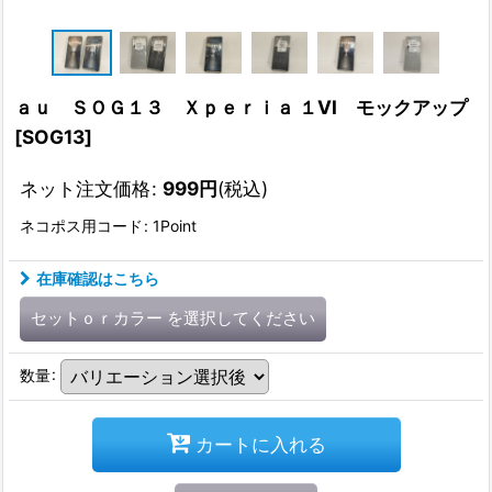
ａｕ ＳＯＧ１３ Ｘｐｅｒｉａ １VI モックアップ
[
SOG13
]
ネット注文価格
:
999
円
(税込)
ネコポス用コード
:
1Point
在庫確認はこちら
セットｏｒカラー
を選択してください
数量
:
カートに入れる