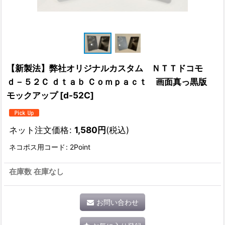
【新製法】弊社オリジナルカスタム ＮＴＴドコモ
ｄ－５２Ｃ ｄｔａｂ Ｃｏｍｐａｃｔ 画面真っ黒版
モックアップ
[
d-52C
]
ネット注文価格
:
1,580
円
(税込)
ネコポス用コード
:
2Point
在庫数 在庫なし
お問い合わせ