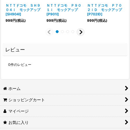
ＮＴＴドコモ ＳＨ９
ＮＴＴドコモ Ｐ９０
ＮＴＴドコモ Ｐ７０
０４ｉ モックアップ
１ｉ モックアップ
２ｉＤ モックアップ
[
SH904I
]
[
P901I
]
[
P702ID
]
[
999
円
(税込)
999
円
(税込)
999
円
(税込)
レビュー
0
件のレビュー
ホーム
ショッピングカート
マイページ
お気に入り