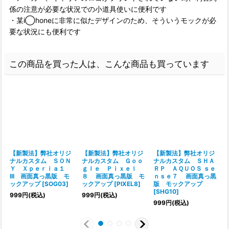
係の注意が必要な状況での小道具使いに便利です
・某i◯honeに非常に似たデザインのため、そういうモックが必
要な状況にも便利です
この商品を買った人は、こんな商品も買っています
【新製法】弊社オリジ
【新製法】弊社オリジ
【新製法】弊社オリジ
ナルカスタム ＳＯＮ
ナルカスタム Ｇｏｏ
ナルカスタム ＳＨＡ
Ｙ Ｘｐｅｒｉａ１
ｇｌｅ Ｐｉｘｅｌ
ＲＰ ＡＱＵＯＳ ｓｅ
III 画面真っ黒版 モ
８ 画面真っ黒版 モ
ｎｓｅ７ 画面真っ黒
ックアップ
[
SOG03
]
ックアップ
[
PIXEL8
]
版 モックアップ
[
SHG10
]
999
円
(税込)
999
円
(税込)
999
円
(税込)