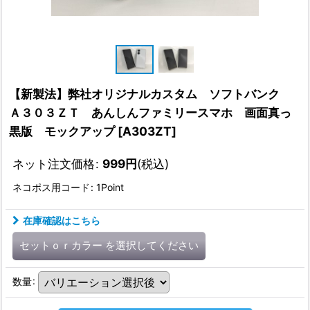
【新製法】弊社オリジナルカスタム ソフトバンク
Ａ３０３ＺＴ あんしんファミリースマホ 画面真っ
黒版 モックアップ
[
A303ZT
]
ネット注文価格
:
999
円
(税込)
ネコポス用コード
:
1Point
在庫確認はこちら
セットｏｒカラー
を選択してください
数量
: