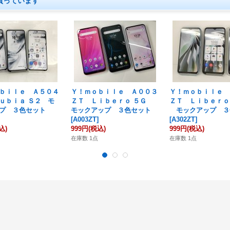
買っています
ｂｉｌｅ Ａ５０４
Ｙ！ｍｏｂｉｌｅ Ａ００３
Ｙ！ｍｏｂｉｌｅ 
ｕｂｉａ Ｓ２ モ
ＺＴ Ｌｉｂｅｒｏ ５Ｇ
ＺＴ Ｌｉｂｅｒｏ 
プ ３色セット
モックアップ ３色セット
モックアップ ３
[
A003ZT
]
[
A302ZT
]
込)
999円
(税込)
999円
(税込)
在庫数 1点
在庫数 1点