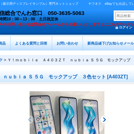
展示用ディスプレイサンプル）専門ネットショップ ヤフオク、eBayでも出品しています 
総合でんわ窓口 050-3635-5063
時間10：00～13：00 土日祝定休
外の
お問い合わせは問合せフォームからお願いいたします（ここをクリック
ログイン
商品
よくある質問と回答
お問い合わせ
新商品値下げお知らせメール
ク
>
Ｙ！ｍｏｂｉｌｅ Ａ４０３ＺＴ ｎｕｂｉａ Ｓ ５Ｇ モックアップ
 ｎｕｂｉａ Ｓ ５Ｇ モックアップ ３色セット
[
A403ZT
]