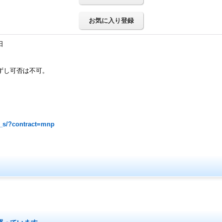
お気に入り登録
日
ずし可否は不可。
a_s/?contract=mnp