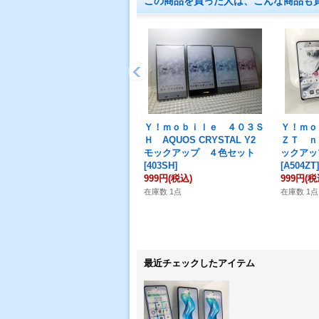
この商品を買った人は、こんな商品も
Ｙ！ｍｏｂｉｌｅ ４０３Ｓ
Ｙ！ｍｏ
Ｈ AQUOS CRYSTAL Y2
ＺＴ ｎ
モックアップ ４色セット
ックアッ
[
403SH
]
[
A504ZT
]
999円
(税込)
999円
(税
在庫数 1点
在庫数 1点
最近チェックしたアイテム