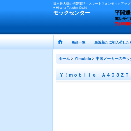
日本最大級の携帯電話・スマートフォンモックアップ（
y Hirama Tsushin Co.ltd
モックセンター
平間通信
電話受付
受付時間
商品一覧
最近新たに初入荷した
ホーム
>
Y!mobile
>
中国メーカーのモッ
Ｙ！ｍｏｂｉｌｅ Ａ４０３ＺＴ