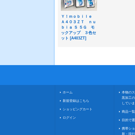
Ｙ！ｍｏｂｉｌｅ
Ａ４０３ＺＴ ｎｕ
ｂｉａ Ｓ ５Ｇ モ
ックアップ ３色セ
ット
[
A403ZT
]
ホーム
本物のス
黒加工の
新規登録はこちら
していま
ショッピングカート
商品一覧
ログイン
目的で選
携帯ショ
新・現行