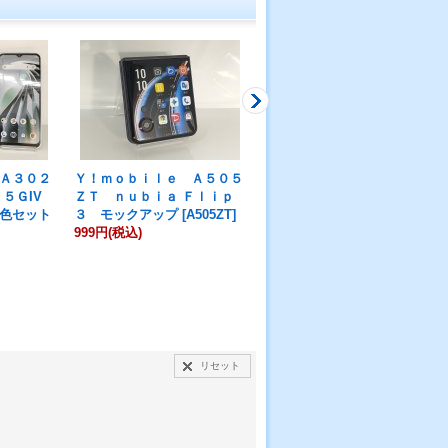
Ａ３０２
Ｙ！ｍｏｂｉｌｅ Ａ５０５
Ｙ！ｍｏｂｉｌｅ Ａ６０１
５ＧIV
ＺＴ ｎｕｂｉａ Ｆｌｉｐ
ＺＴ かんたんスマホ５ モ
色セット
３ モックアップ
[
A505ZT
]
ックアップ
[
A601ZT
]
999円
(税込)
999円
(税込)
リセット