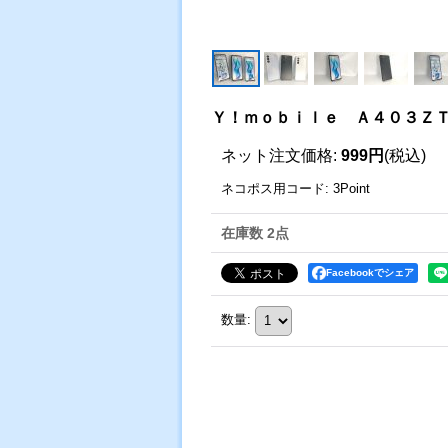
Ｙ！ｍｏｂｉｌｅ Ａ４０３ＺＴ
ネット注文価格
:
999円
(税込)
ネコポス用コード
:
3Point
在庫数 2点
Facebookでシェア
数量
: