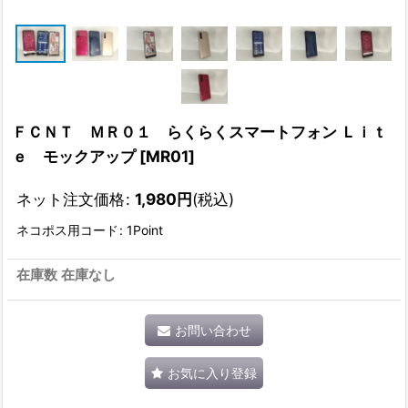
ＦＣＮＴ ＭＲ０１ らくらくスマートフォン Ｌｉｔ
ｅ モックアップ
[
MR01
]
ネット注文価格
:
1,980
円
(税込)
ネコポス用コード
:
1Point
在庫数 在庫なし
お問い合わせ
お気に入り登録