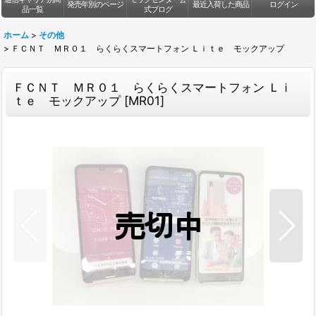
発売年別のページ
最近入荷した商品
ログイン
品一覧
式ブログ
ホーム
>
その他
>
ＦＣＮＴ ＭＲ０１ らくらくスマートフォン Ｌｉｔｅ モックアップ
ＦＣＮＴ ＭＲ０１ らくらくスマートフォン Ｌｉ
ｔｅ モックアップ
[
MR01
]