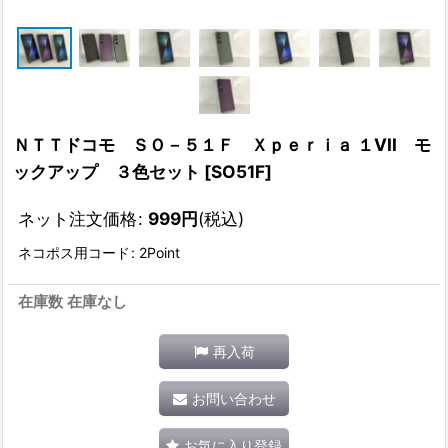
ＮＴＴドコモ ＳＯ－５１Ｆ Ｘｐｅｒｉａ １VII モ
ックアップ ３色セット
[
SO51F
]
ネット注文価格
:
999
円
(税込)
ネコポス用コード
:
2Point
在庫数 在庫なし
再入荷
お問い合わせ
お気に入り登録