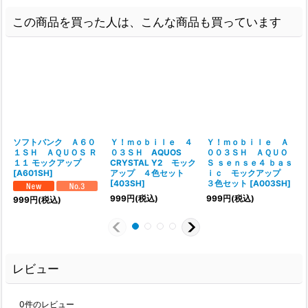
この商品を買った人は、こんな商品も買っています
ソフトバンク Ａ６０
Ｙ！ｍｏｂｉｌｅ ４
Ｙ！ｍｏｂｉｌｅ Ａ
１ＳＨ ＡＱＵＯＳ Ｒ
０３ＳＨ AQUOS
００３ＳＨ ＡＱＵＯ
１１ モックアップ
CRYSTAL Y2 モック
Ｓ ｓｅｎｓｅ４ ｂａｓ
[
A601SH
]
アップ ４色セット
ｉｃ モックアップ
[
403SH
]
３色セット
[
A003SH
]
999
円
(税込)
999
円
(税込)
999
円
(税込)
レビュー
0
件のレビュー