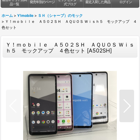
発売年別のページ
最近入荷した商品
ログイン
品一覧
式ブログ
ホーム
>
Y!mobile
>
ＳＨ（シャープ）のモック
>
Ｙ！ｍｏｂｉｌｅ Ａ５０２ＳＨ ＡＱＵＯＳ Ｗｉｓｈ５ モックアップ ４
色セット
Ｙ！ｍｏｂｉｌｅ Ａ５０２ＳＨ ＡＱＵＯＳ Ｗｉｓ
ｈ５ モックアップ ４色セット
[
A502SH
]