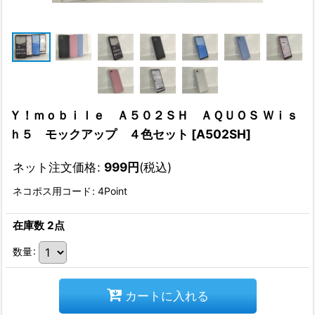
Ｙ！ｍｏｂｉｌｅ Ａ５０２ＳＨ ＡＱＵＯＳ Ｗｉｓ
ｈ５ モックアップ ４色セット
[
A502SH
]
ネット注文価格
:
999
円
(税込)
ネコポス用コード
:
4Point
在庫数 2点
数量
:
カートに入れる