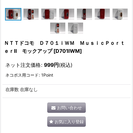
ＮＴＴドコモ Ｄ７０１ｉＷＭ ＭｕｓｉｃＰｏｒｔ
ｅｒII モックアップ
[
D701IWM
]
ネット注文価格
:
999
円
(税込)
ネコポス用コード
:
1Point
在庫数 在庫なし
お問い合わせ
お気に入り登録