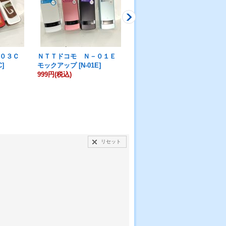
－０３Ｃ
ＮＴＴドコモ Ｎ－０１Ｅ
ＮＴＴドコモ ＳＨ－０３
C
]
モックアップ
[
N-01E
]
Ｄ モックアップ
[
SH-03D
]
999円
(税込)
999円
(税込)
リセット