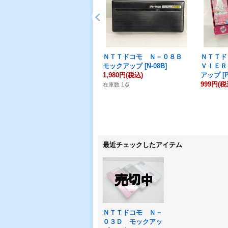
ＮＴＴドコモ Ｎ－０８Ｂ
ＮＴＴ
モックアップ
[
N-08B
]
ＶＩＥＲ
1,980円
(税込)
アップ
[
999円
(税
在庫数 1点
最近チェックしたアイテム
ＮＴＴドコモ Ｎ－
０３Ｄ モックアッ