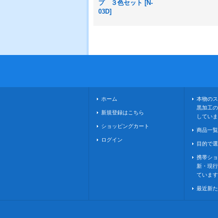
プ ３色セット
[
N-
03D
]
ホーム
本物のス
黒加工の
新規登録はこちら
していま
ショッピングカート
商品一覧
ログイン
目的で選
携帯ショ
新・現行
ています
最近新た