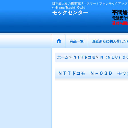
日本最大級の携帯電話・スマートフォンモックアップ（
y Hirama Tsushin Co.ltd
モックセンター
平間通信
電話受付
受付時間
商品一覧
最近新たに初入荷した
ホーム
>
ＮＴＴドコモ
>
Ｎ（ＮＥＣ）＆
ＮＴＴドコモ Ｎ－０３Ｄ モッ