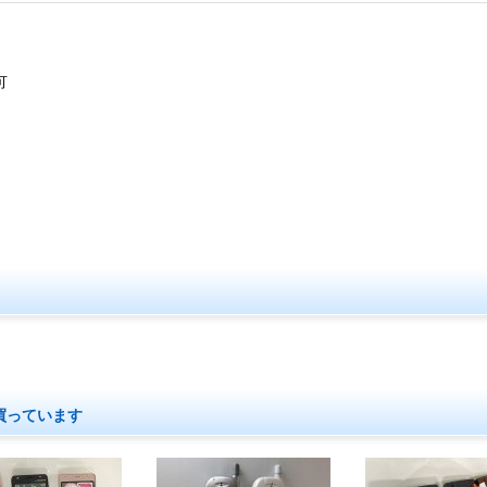
可
買っています