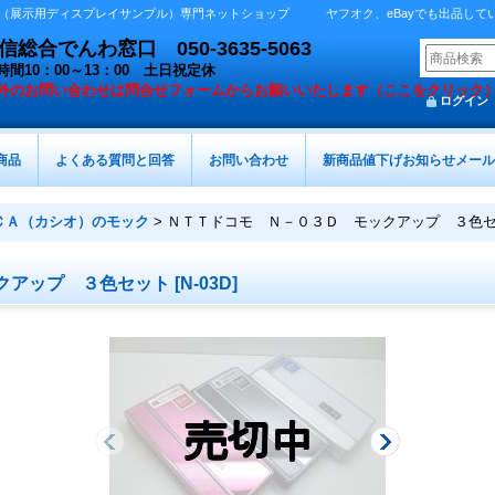
展示用ディスプレイサンプル）専門ネットショップ ヤフオク、eBayでも出品しています 
総合でんわ窓口 050-3635-5063
時間10：00～13：00 土日祝定休
外の
お問い合わせは問合せフォームからお願いいたします（ここをクリック
ログイン
商品
よくある質問と回答
お問い合わせ
新商品値下げお知らせメール
ＣＡ（カシオ）のモック
>
ＮＴＴドコモ Ｎ－０３Ｄ モックアップ ３色
クアップ ３色セット
[
N-03D
]