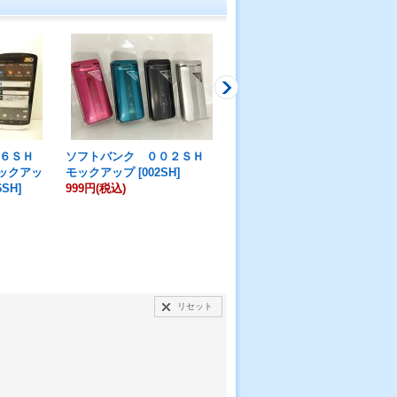
０６ＳＨ
ソフトバンク ００２ＳＨ
ソフトバンク ２０１ＳＨ
モックアッ
モックアップ
[
002SH
]
モックアップ
[
201SH
]
6SH
]
999円
(税込)
999円
(税込)
リセット