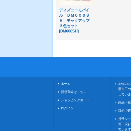
ディズニーモバイ
ル ＤＭ００６Ｓ
Ｈ モックアップ
３色セット
[
DM006SH
]
ホーム
本物のス
黒加工の
新規登録はこちら
していま
ショッピングカート
商品一覧
ログイン
目的で選
携帯ショ
新・現行
ています