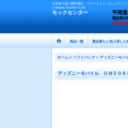
日本最大級の携帯電話・スマートフォンモックアップ（
y Hirama Tsushin Co.ltd
モックセンター
平間通信
電話受付
受付時間
商品一覧
最近新たに初入荷した
ホーム
>
ソフトバンク
>
ディズニーモバ
ディズニーモバイル ＤＭ００６