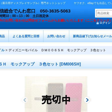
展示用ディスプレイサンプル）専門ネットショップ ヤフオク、eBayでも出品しています 
総合でんわ窓口 050-3635-5063
時間10：00～13：00 土日祝定休
外の
お問い合わせは問合せフォームからお願いいたします（ここをクリック
ログイン
商品
よくある質問と回答
お問い合わせ
新商品値下げお知らせメール
イル
>
ディズニーモバイル ＤＭ００６ＳＨ モックアップ ３色セット
ＳＨ モックアップ ３色セット
[
DM006SH
]