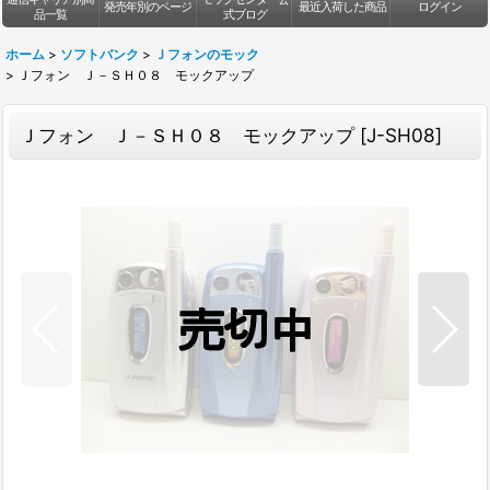
発売年別のページ
最近入荷した商品
ログイン
品一覧
式ブログ
ホーム
>
ソフトバンク
>
Ｊフォンのモック
>
Ｊフォン Ｊ－ＳＨ０８ モックアップ
Ｊフォン Ｊ－ＳＨ０８ モックアップ
[
J-SH08
]