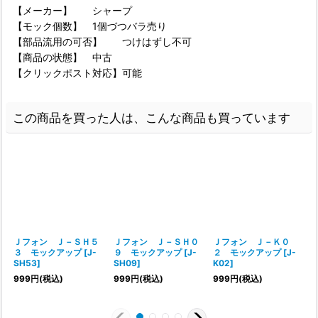
【メーカー】 シャープ
【モック個数】 1個づつバラ売り
【部品流用の可否】 つけはずし不可
【商品の状態】 中古
【クリックポスト対応】可能
この商品を買った人は、こんな商品も買っています
Ｊフォン Ｊ－ＳＨ５
Ｊフォン Ｊ－ＳＨ０
Ｊフォン Ｊ－Ｋ０
３ モックアップ
[
J-
９ モックアップ
[
J-
２ モックアップ
[
J-
SH53
]
SH09
]
K02
]
999
円
(税込)
999
円
(税込)
999
円
(税込)