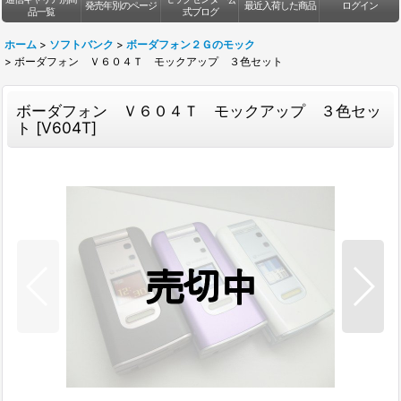
発売年別のページ
最近入荷した商品
ログイン
品一覧
式ブログ
ホーム
>
ソフトバンク
>
ボーダフォン２Ｇのモック
>
ボーダフォン Ｖ６０４Ｔ モックアップ ３色セット
ボーダフォン Ｖ６０４Ｔ モックアップ ３色セッ
ト
[
V604T
]