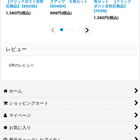
【クリックポスト非対
クアップ ６色セット
色セット 【クリック
[
応商品】
[
802SE
]
[
604SH
]
ポスト非対応商品】
[
703N
]
1,380
円
(税込)
999
円
(税込)
1,380
円
(税込)
レビュー
0
件のレビュー
ホーム
ショッピングカート
マイページ
お気に入り
最近チェックしたアイテム