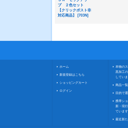
プ ２色セット
【クリックポスト非
対応商品】
[
703N
]
ホーム
本物のス
黒加工の
新規登録はこちら
していま
ショッピングカート
商品一覧
ログイン
目的で選
携帯ショ
新・現行
ています
最近新た