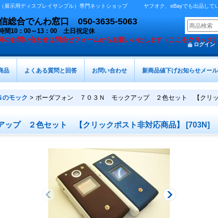
展示用ディスプレイサンプル）専門ネットショップ ヤフオク、eBayでも出品しています 
総合でんわ窓口 050-3635-5063
時間10：00～13：00 土日祝定休
外の
お問い合わせは問合せフォームからお願いいたします（ここをクリック
ログイン
商品
よくある質問と回答
お問い合わせ
新商品値下げお知らせメール
Ｇのモック
>
ボーダフォン ７０３Ｎ モックアップ ２色セット 【クリ
アップ ２色セット 【クリックポスト非対応商品】
[
703N
]