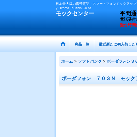
日本最大級の携帯電話・スマートフォンモックアップ（
y Hirama Tsushin Co.ltd
モックセンター
平間通信
電話受付
受付時間
商品一覧
最近新たに初入荷した
ホーム
>
ソフトバンク
>
ボーダフォン３
ボーダフォン ７０３Ｎ モック