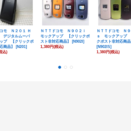
コモ Ｎ２０１ Ｈ
ＮＴＴドコモ Ｎ９０２ｉ
ＮＴＴドコモ Ｎ９
Ｒ デジタルムーバ
モックアップ 【クリックポ
ｓ モックアップ 
ップ 【クリックポ
スト非対応商品】
[
N902I
]
クポスト非対応商品
応商品】
[
N201
]
1,380円
(税込)
[
N902IS
]
税込)
1,380円
(税込)