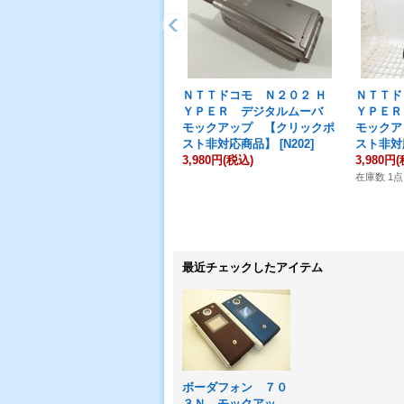
ＮＴＴドコモ Ｎ２０２ Ｈ
ＮＴＴド
ＹＰＥＲ デジタルムーバ
ＹＰＥ
モックアップ 【クリックポ
モックア
スト非対応商品】
[
N202
]
スト非対
3,980円
(税込)
3,980円
(
在庫数 1点
最近チェックしたアイテム
ボーダフォン ７０
３Ｎ モックアッ