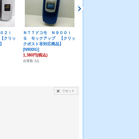
０２ｉ
ＮＴＴドコモ Ｎ９００ｉ
ＮＥＣ ＪＵＷＡＣＫＹ－Ｐ
【クリッ
Ｇ モックアップ 【クリッ
ＨＳ モックアップ 【クリ
】
クポスト非対応商品】
ックポスト非対応商品】
[
N900IG
]
[
JUWACKY-PHS
]
1,380円
(税込)
3,980円
(税込)
在庫数 3点
在庫数 1点
リセット