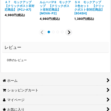
Ａ７ モックアップ
ルムーバＰII モックア
ＳＨ モックアップ
【クリックポスト非対
ップ 【クリックポス
３色セット 【クリッ
応商品】
[
PCJ-A7
]
ト非対応商品】
クポスト非対応商品】
[
MOVA-P2
]
[
804SH
]
[
4,980
円
(税込)
4,980
円
(税込)
1,380
円
(税込)
1
レビュー
0
件のレビュー
ホーム
ショッピングカート
マイページ
お気に入り