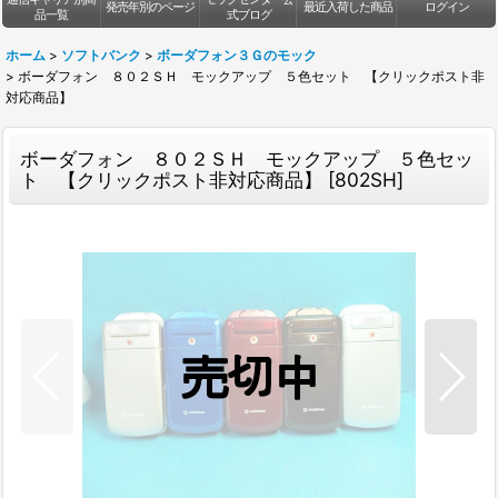
発売年別のページ
最近入荷した商品
ログイン
品一覧
式ブログ
ホーム
>
ソフトバンク
>
ボーダフォン３Ｇのモック
>
ボーダフォン ８０２ＳＨ モックアップ ５色セット 【クリックポスト非
対応商品】
ボーダフォン ８０２ＳＨ モックアップ ５色セッ
ト 【クリックポスト非対応商品】
[
802SH
]