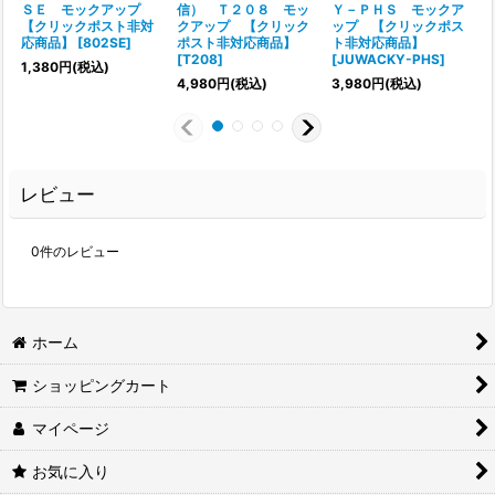
ＳＥ モックアップ
信） Ｔ２０８ モッ
Ｙ－ＰＨＳ モックア
【クリックポスト非対
クアップ 【クリック
ップ 【クリックポス
応商品】
[
802SE
]
ポスト非対応商品】
ト非対応商品】
[
T208
]
[
JUWACKY-PHS
]
[
1,380
円
(税込)
4,980
円
(税込)
3,980
円
(税込)
1
レビュー
0
件のレビュー
ホーム
ショッピングカート
マイページ
お気に入り