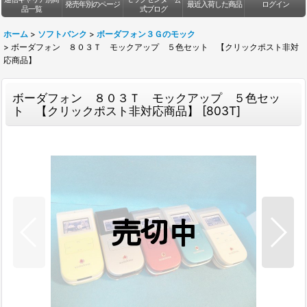
発売年別のページ
最近入荷した商品
ログイン
品一覧
式ブログ
ホーム
>
ソフトバンク
>
ボーダフォン３Ｇのモック
>
ボーダフォン ８０３Ｔ モックアップ ５色セット 【クリックポスト非対
応商品】
ボーダフォン ８０３Ｔ モックアップ ５色セッ
ト 【クリックポスト非対応商品】
[
803T
]