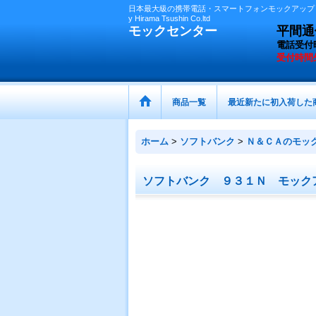
日本最大級の携帯電話・スマートフォンモックアップ（
y Hirama Tsushin Co.ltd
モックセンター
平間通信
電話受付
受付時間
商品一覧
最近新たに初入荷した
ホーム
>
ソフトバンク
>
Ｎ＆ＣＡのモッ
ソフトバンク ９３１Ｎ モック