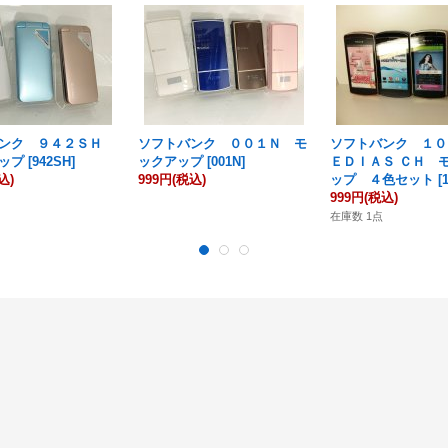
バンク ９４２ＳＨ
ソフトバンク ００１Ｎ モ
ソフトバンク １０
ップ
[
942SH
]
ックアップ
[
001N
]
ＥＤＩＡＳ ＣＨ 
込)
999円
(税込)
ップ ４色セット
[
999円
(税込)
在庫数 1点