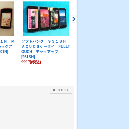
１Ｎ Ｍ
ソフトバンク ９３１ＳＨ
ソフトバンク ００１Ｐ モ
モックア
ＡＱＵＯＳケータイ FULLT
ックアップ
[
001P
]
101N
]
OUCH モックアップ
999円
(税込)
[
931SH
]
999円
(税込)
リセット