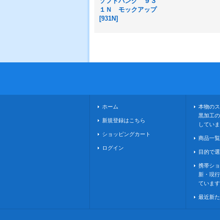
ソフトバンク ９３
１Ｎ モックアップ
[
931N
]
ホーム
本物のス
黒加工の
新規登録はこちら
していま
ショッピングカート
商品一覧
ログイン
目的で選
携帯ショ
新・現行
ています
最近新た