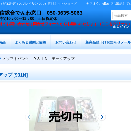
展示用ディスプレイサンプル）専門ネットショップ ヤフオク、eBayでも出品しています 
総合でんわ窓口 050-3635-5063
時間10：00～13：00 土日祝定休
外の
お問い合わせは問合せフォームからお願いいたします（ここをクリック
ログイン
商品
よくある質問と回答
お問い合わせ
新商品値下げお知らせメール
ク
>
ソフトバンク ９３１Ｎ モックアップ
アップ
[
931N
]