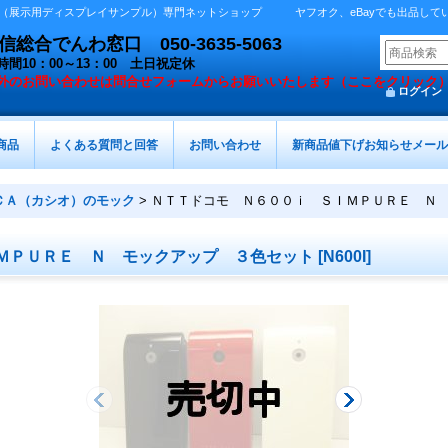
展示用ディスプレイサンプル）専門ネットショップ ヤフオク、eBayでも出品しています 
総合でんわ窓口 050-3635-5063
時間10：00～13：00 土日祝定休
外の
お問い合わせは問合せフォームからお願いいたします（ここをクリック
ログイン
商品
よくある質問と回答
お問い合わせ
新商品値下げお知らせメール
ＣＡ（カシオ）のモック
>
ＮＴＴドコモ Ｎ６００ｉ ＳＩＭＰＵＲＥ Ｎ
ＭＰＵＲＥ Ｎ モックアップ ３色セット
[
N600I
]