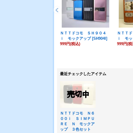
ＮＴＴドコモ ＳＨ９０４
ＮＴＴド
ｉ モックアップ
[
SH904I
]
ｉ モッ
999円
(税込)
999円
(税
最近チェックしたアイテム
ＮＴＴドコモ Ｎ６
００ｉ ＳＩＭＰＵ
ＲＥ Ｎ モックア
ップ ３色セット