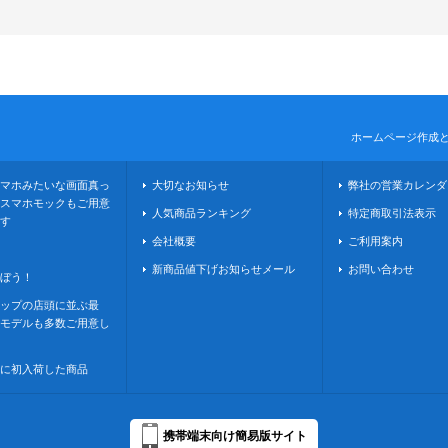
ホームページ作成
マホみたいな画面真っ
大切なお知らせ
弊社の営業カレンダ
スマホモックもご用意
人気商品ランキング
特定商取引法表示
す
会社概要
ご利用案内
新商品値下げお知らせメール
お問い合わせ
ぼう！
ップの店頭に並ぶ最
モデルも多数ご用意し
に初入荷した商品
携帯端末向け簡易版サイト