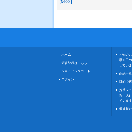
[
N600I
]
ホーム
本物のス
黒加工の
新規登録はこちら
していま
ショッピングカート
商品一覧
ログイン
目的で選
携帯ショ
新・現行
ています
最近新た