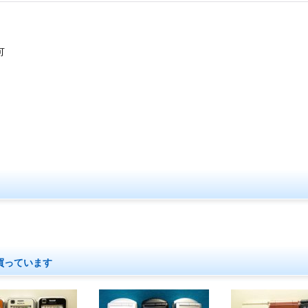
可
買っています