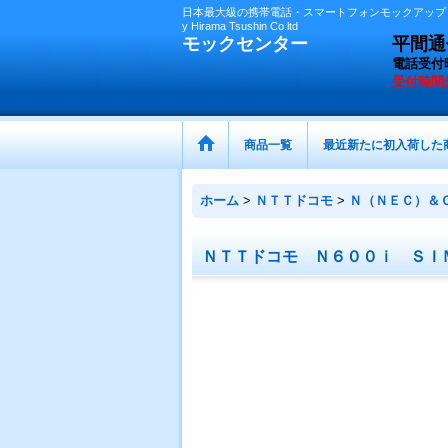
日本最大級の携帯電話・スマートフォンモックアップ（
y Hirama Tsushin Co.ltd
モックセンター
平間通信
電話受付
受付時間
商品一覧
最近新たに初入荷した
ホーム
>
ＮＴＴドコモ
>
Ｎ（ＮＥＣ）＆
ＮＴＴドコモ Ｎ６００ｉ ＳＩ