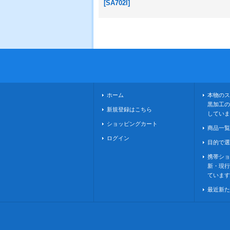
[
SA702I
]
ホーム
本物のス
黒加工の
新規登録はこちら
していま
ショッピングカート
商品一覧
ログイン
目的で選
携帯ショ
新・現行
ています
最近新た