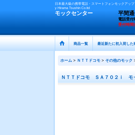
日本最大級の携帯電話・スマートフォンモックアップ（
y Hirama Tsushin Co.ltd
モックセンター
平間通信
電話受付
受付時間
商品一覧
最近新たに初入荷した
ホーム
>
ＮＴＴドコモ
>
その他のモック
ＮＴＴドコモ ＳＡ７０２ｉ モ