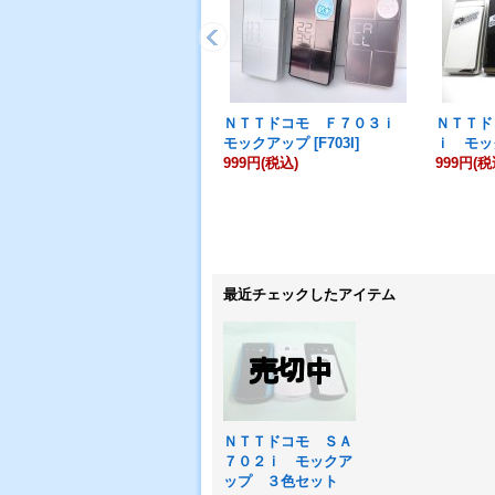
ＮＴＴドコモ Ｆ７０３ｉ
ＮＴＴド
モックアップ
[
F703I
]
ｉ モッ
999円
(税込)
999円
(税
最近チェックしたアイテム
ＮＴＴドコモ ＳＡ
７０２ｉ モックア
ップ ３色セット