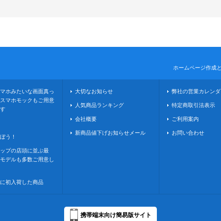
ホームページ作成
マホみたいな画面真っ
大切なお知らせ
弊社の営業カレンダ
スマホモックもご用意
人気商品ランキング
特定商取引法表示
す
会社概要
ご利用案内
新商品値下げお知らせメール
お問い合わせ
ぼう！
ップの店頭に並ぶ最
モデルも多数ご用意し
に初入荷した商品
携帯端末向け簡易版サイト