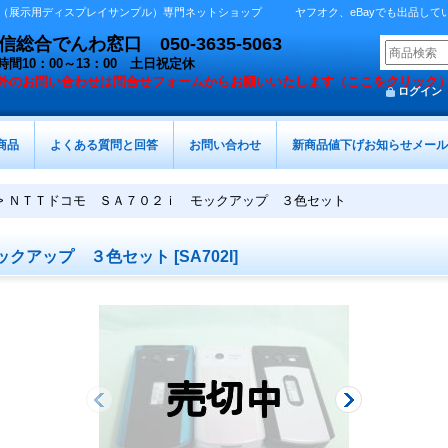
展示用ディスプレイサンプル）専門ネットショップ ヤフオク、eBayでも出品しています 
総合でんわ窓口 050-3635-5063
時間10：00～13：00 土日祝定休
外の
お問い合わせは問合せフォームからお願いいたします（ここをクリック
ログイン
商品
よくある質問と回答
お問い合わせ
新商品値下げお知らせメール
>
ＮＴＴドコモ ＳＡ７０２ｉ モックアップ ３色セット
ックアップ ３色セット
[
SA702I
]