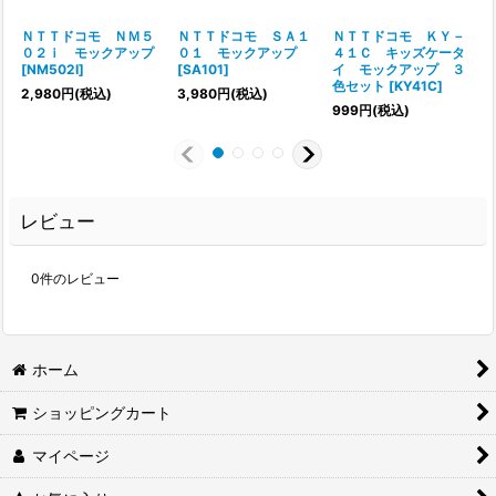
ＮＴＴドコモ ＮＭ５
ＮＴＴドコモ ＳＡ１
ＮＴＴドコモ ＫＹ－
０２ｉ モックアップ
０１ モックアップ
４１Ｃ キッズケータ
[
NM502I
]
[
SA101
]
イ モックアップ ３
色セット
[
KY41C
]
[
2,980
円
(税込)
3,980
円
(税込)
999
円
(税込)
レビュー
0
件のレビュー
ホーム
ショッピングカート
マイページ