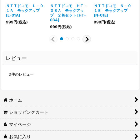
ＮＴＴドコモ Ｌ－０
ＮＴＴドコモ ＨＴ－
ＮＴＴドコモ Ｎ－０
１Ａ モックアップ
０３Ａ モックアッ
１Ｅ モックアップ
[
L-01A
]
プ ２色セット
[
HT-
[
N-01E
]
[
03A
]
999
円
(税込)
999
円
(税込)
999
円
(税込)
レビュー
0
件のレビュー
ホーム
ショッピングカート
マイページ
お気に入り