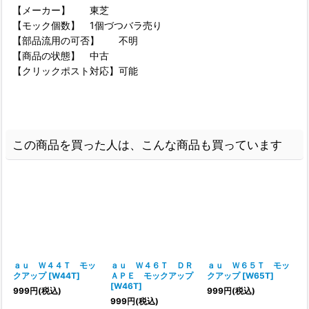
【メーカー】 東芝
【モック個数】 1個づつバラ売り
【部品流用の可否】 不明
【商品の状態】 中古
【クリックポスト対応】可能
この商品を買った人は、こんな商品も買っています
ａｕ Ｗ４４Ｔ モッ
ａｕ Ｗ４６Ｔ ＤＲ
ａｕ Ｗ６５Ｔ モッ
クアップ
[
W44T
]
ＡＰＥ モックアップ
クアップ
[
W65T
]
[
W46T
]
999
円
(税込)
999
円
(税込)
999
円
(税込)