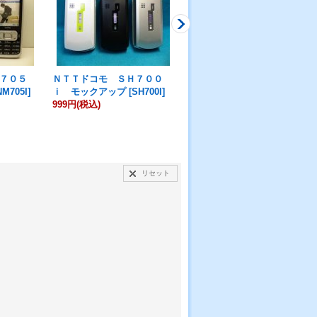
７０５
ＮＴＴドコモ ＳＨ７００
ＮＴＴドコモ Ｎ９０４ｉ
NM705I
]
ｉ モックアップ
[
SH700I
]
モックアップ
[
N904I
]
999円
(税込)
999円
(税込)
リセット