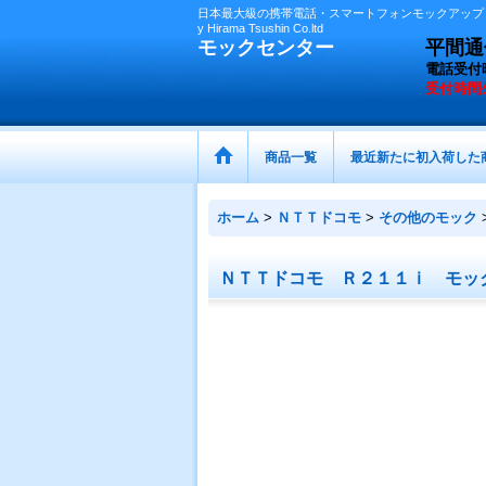
日本最大級の携帯電話・スマートフォンモックアップ（
y Hirama Tsushin Co.ltd
モックセンター
平間通信
電話受付
受付時間
商品一覧
最近新たに初入荷した
ホーム
>
ＮＴＴドコモ
>
その他のモック
ＮＴＴドコモ Ｒ２１１ｉ モッ