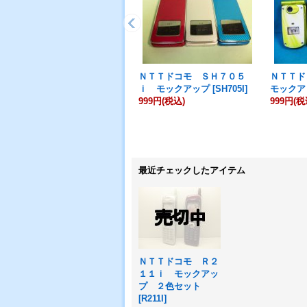
ＮＴＴドコモ ＳＨ７０５
ＮＴＴ
ｉ モックアップ
[
SH705I
]
モックア
999円
(税込)
999円
(税
最近チェックしたアイテム
ＮＴＴドコモ Ｒ２
１１ｉ モックアッ
プ ２色セット
[
R211I
]