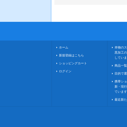
ホーム
本物のス
黒加工の
新規登録はこちら
していま
ショッピングカート
商品一覧
ログイン
目的で選
携帯ショ
新・現行
ています
最近新た