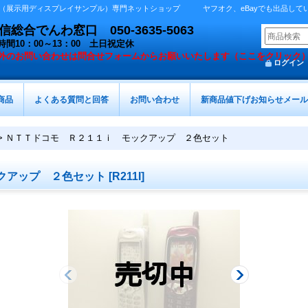
展示用ディスプレイサンプル）専門ネットショップ ヤフオク、eBayでも出品しています 
総合でんわ窓口 050-3635-5063
時間10：00～13：00 土日祝定休
外の
お問い合わせは問合せフォームからお願いいたします（ここをクリック
ログイン
商品
よくある質問と回答
お問い合わせ
新商品値下げお知らせメール
>
ＮＴＴドコモ Ｒ２１１ｉ モックアップ ２色セット
クアップ ２色セット
[
R211I
]