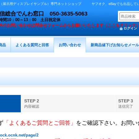
展示用ディスプレイサンプル）専門ネットショップ ヤフオク、eBayでも出品しています 
総合でんわ窓口 050-3635-5063
時間10：00～13：00 土日祝定休
外の
お問い合わせは問合せフォームからお願いいたします（ここをクリック
ログイン
商品
よくある質問と回答
お問い合わせ
新商品値下げお知らせメール
STEP 2
STEP 3
内容確認
送信完了
ず
「よくあるご質問とご回答」
をご確認下さい。お問い
ock.ocnk.net/page/2