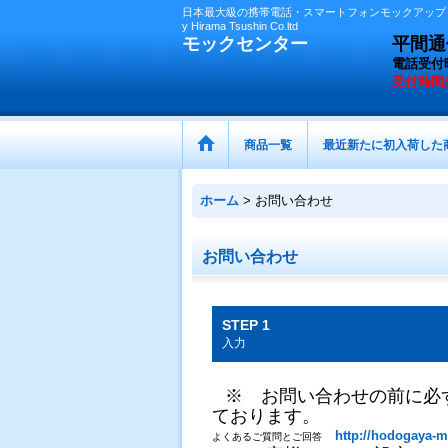
日本最大級の携帯電話・スマートフォンモックアップ（
y Hirama Tsushin Co.ltd
モックセンター
平間通信
電話受付
受付時間
商品一覧
最近新たに初入荷した
ホーム
>
お問い合わせ
お問い合わせ
STEP 1
入力
※ お問い合わせの前に必
ております。
http://hodogaya-m
よくあるご質問とご回答