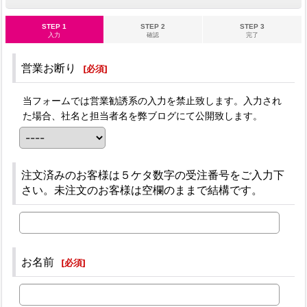
STEP 1
STEP 2
STEP 3
入力
確認
完了
営業お断り
[
必須
]
当フォームでは営業勧誘系の入力を禁止致します。入力され
た場合、社名と担当者名を弊ブログにて公開致します。
注文済みのお客様は５ケタ数字の受注番号をご入力下
さい。未注文のお客様は空欄のままで結構です。
お名前
[
必須
]