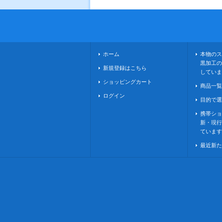
ホーム
本物のス
黒加工の
新規登録はこちら
していま
ショッピングカート
商品一覧
ログイン
目的で選
携帯ショ
新・現行
ています
最近新た