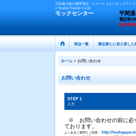
日本最大級の携帯電話・スマートフォンモックアップ（
y Hirama Tsushin Co.ltd
モックセンター
平間通信
電話受付
受付時間
商品一覧
最近新たに初入荷した
ホーム
>
お問い合わせ
お問い合わせ
STEP 1
入力
※ お問い合わせの前に必
ております。
http://hodogaya-m
よくあるご質問とご回答