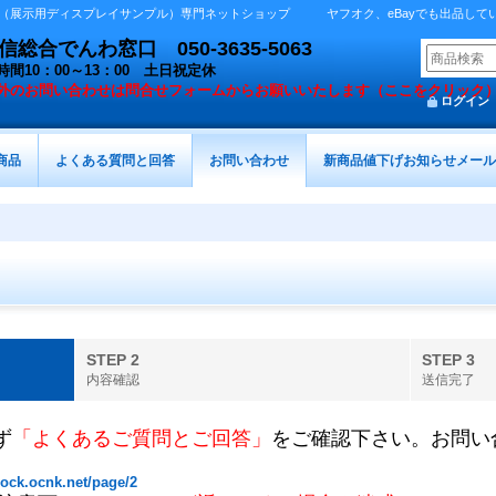
展示用ディスプレイサンプル）専門ネットショップ ヤフオク、eBayでも出品しています 
総合でんわ窓口 050-3635-5063
時間10：00～13：00 土日祝定休
外の
お問い合わせは問合せフォームからお願いいたします（ここをクリック
ログイン
商品
よくある質問と回答
お問い合わせ
新商品値下げお知らせメール
STEP 2
STEP 3
内容確認
送信完了
ず
「よくあるご質問とご回答」
をご確認下さい。お問い
ock.ocnk.net/page/2