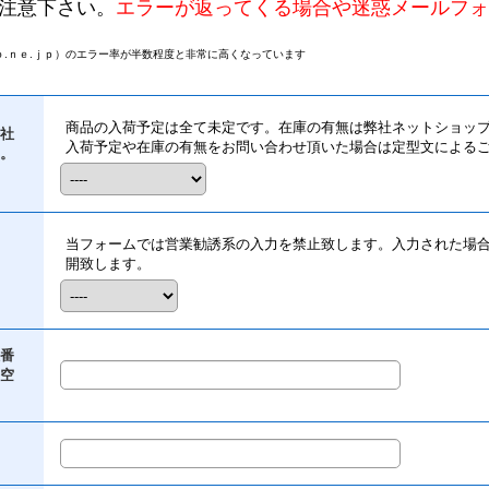
注意下さい。
エラーが返ってくる場合や迷惑メールフォ
.ｎｅ.ｊｐ）のエラー率が半数程度と非常に高くなっています
商品の入荷予定は全て未定です。在庫の有無は弊社ネットショッ
社
入荷予定や在庫の有無をお問い合わせ頂いた場合は定型文による
。
当フォームでは営業勧誘系の入力を禁止致します。入力された場
開致します。
番
空