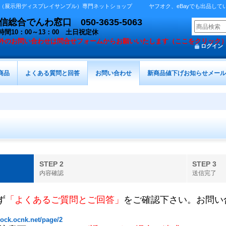
展示用ディスプレイサンプル）専門ネットショップ ヤフオク、eBayでも出品しています 
総合でんわ窓口 050-3635-5063
時間10：00～13：00 土日祝定休
外の
お問い合わせは問合せフォームからお願いいたします（ここをクリック
ログイン
商品
よくある質問と回答
お問い合わせ
新商品値下げお知らせメール
STEP 2
STEP 3
内容確認
送信完了
ず
「よくあるご質問とご回答」
をご確認下さい。お問い
ock.ocnk.net/page/2