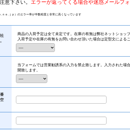
注意下さい。
エラーが返ってくる場合や迷惑メールフォ
.ｎｅ.ｊｐ）のエラー率が半数程度と非常に高くなっています
商品の入荷予定は全て未定です。在庫の有無は弊社ネットショッ
社
入荷予定や在庫の有無をお問い合わせ頂いた場合は定型文による
。
当フォームでは営業勧誘系の入力を禁止致します。入力された場
開致します。
番
空