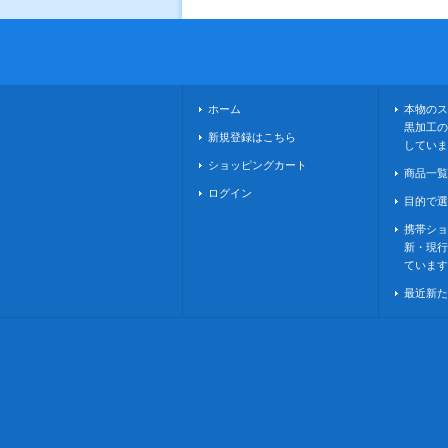
ホーム
本物のス
黒加工の
新規登録はこちら
していま
ショッピングカート
商品一覧
ログイン
目的で選
携帯ショ
新・現行
ています
最近新た