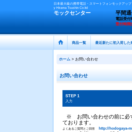
日本最大級の携帯電話・スマートフォンモックアップ（
y Hirama Tsushin Co.ltd
モックセンター
平間通信
電話受付
受付時間
商品一覧
最近新たに初入荷した
ホーム
>
お問い合わせ
お問い合わせ
STEP 1
入力
※ お問い合わせの前に必
ております。
http://hodogaya-m
よくあるご質問とご回答