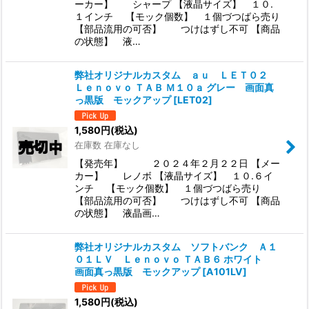
ーカー】 シャープ 【液晶サイズ】 １０.
１インチ 【モック個数】 １個づつばら売り
【部品流用の可否】 つけはずし不可 【商品
の状態】 液…
弊社オリジナルカスタム ａｕ ＬＥＴ０２
Ｌｅｎｏｖｏ ＴＡＢ Ｍ１０ａ グレー 画面真
っ黒版 モックアップ
[
LET02
]
1,580
円
(税込)
在庫数 在庫なし
【発売年】 ２０２４年２月２２日 【メー
カー】 レノボ 【液晶サイズ】 １０.６イ
ンチ 【モック個数】 １個づつばら売り
【部品流用の可否】 つけはずし不可 【商品
の状態】 液晶画…
弊社オリジナルカスタム ソフトバンク Ａ１
０１ＬＶ Ｌｅｎｏｖｏ ＴＡＢ６ ホワイト
画面真っ黒版 モックアップ
[
A101LV
]
1,580
円
(税込)