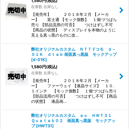
1,580
円
(税込)
在庫数 在庫なし
【発売年】 ２０１８年２月 【メーカ
ー】 富士通 【モック個数】 １個づつばら
売り 【部品流用の可否】 つけはずし不可
【商品の状態】 ディスプレイを本物のように
見える真っ黒のものに改…
弊社オリジナルカスタム ＮＴＴドコモ ｄ－
０１Ｋ ｄｔａｂ 画面真っ黒版 モックアップ
[
d-01K
]
1,580
円
(税込)
在庫数 在庫なし
【発売年】 ２０１８年２月 【メーカ
ー】 ファーウェイ 【液晶サイズ】 １０.
１インチ 【モック個数】 １個づつばら売り
【部品流用の可否】 つけはずし不可 【商品
の状態】 液晶画…
弊社オリジナルカスタム ａｕ ＨＷＴ３１
Ｑｕａｔａｂ０２ 画面真っ黒版 モックアッ
プ
[
HWT31
]