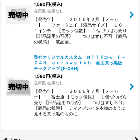
1,580
円
(税込)
在庫数 在庫なし
【発売年】 ２０１６年２月 【メーカ
ー】 ファーウェイ 【液晶サイズ】 １０.
１インチ 【モック個数】 １個づつばら売り
【部品流用の可否】 つけはずし不可 【商品
の状態】 液晶画…
弊社オリジナルカスタム ＮＴＴドコモ Ｆ－
０４Ｈ ａｒｒｏｗｓ ｔａｂ 画面真っ黒版
モックアップ
[
F-04H
]
1,580
円
(税込)
在庫数 在庫なし
【発売年】 ２０１６年７月 【メーカ
ー】 富士通 【モック個数】 １個づつばら
売り 【部品流用の可否】 つけはずし不可。
【商品の状態】 ディスプレイを本物のように
見える真っ黒のものに…
ホーム