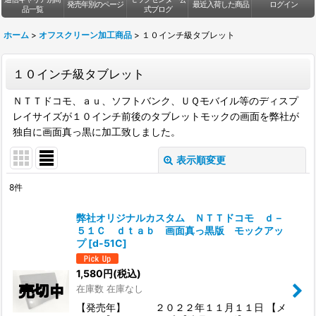
発売年別のページ
最近入荷した商品
ログイン
品一覧
式ブログ
ホーム
>
オフスクリーン加工商品
>
１０インチ級タブレット
１０インチ級タブレット
ＮＴＴドコモ、ａｕ、ソフトバンク、ＵＱモバイル等のディスプ
レイサイズが１０インチ前後のタブレットモックの画面を弊社が
独自に画面真っ黒に加工致しました。
表示順変更
閉じる
8
件
表示数
:
弊社オリジナルカスタム ＮＴＴドコモ ｄ－
５１Ｃ ｄｔａｂ 画面真っ黒版 モックアッ
並び順
:
プ
[
d-51C
]
1,580
円
(税込)
絞り込む
在庫数 在庫なし
【発売年】 ２０２２年１１月１１日 【メ