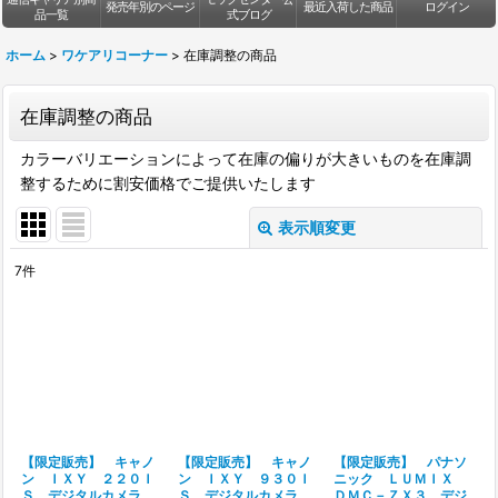
発売年別のページ
最近入荷した商品
ログイン
品一覧
式ブログ
ホーム
>
ワケアリコーナー
>
在庫調整の商品
在庫調整の商品
カラーバリエーションによって在庫の偏りが大きいものを在庫調
整するために割安価格でご提供いたします
表示順変更
閉じる
7
件
表示数
:
並び順
:
絞り込む
【限定販売】 キャノ
【限定販売】 キャノ
【限定販売】 パナソ
ン ＩＸＹ ２２０Ｉ
ン ＩＸＹ ９３０Ｉ
ニック ＬＵＭＩＸ
Ｓ デジタルカメラ
Ｓ デジタルカメラ
ＤＭＣ－ＺＸ３ デジ