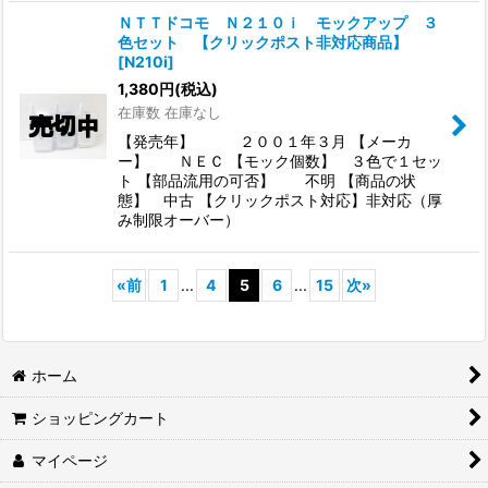
ＮＴＴドコモ Ｎ２１０ｉ モックアップ ３
色セット 【クリックポスト非対応商品】
[
N210i
]
1,380
円
(税込)
在庫数 在庫なし
【発売年】 ２００１年３月 【メーカ
ー】 ＮＥＣ 【モック個数】 ３色で１セッ
ト 【部品流用の可否】 不明 【商品の状
態】 中古 【クリックポスト対応】非対応（厚
み制限オーバー）
«
前
1
...
4
5
6
...
15
次
»
ホーム
ショッピングカート
マイページ