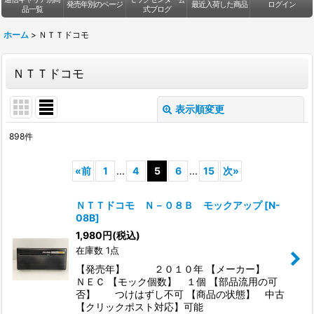
発売年別のページ
最近入荷した商品
ログイン
品一覧
式ブログ
ホーム
>
ＮＴＴドコモ
ＮＴＴドコモ
表示順変更
閉じる
898
件
サブカテゴリ
:
«
前
1
...
4
5
6
...
15
次
»
表示数
:
ＮＴＴドコモ Ｎ－０８Ｂ モックアップ
[
N-
08B
]
1,980
円
(税込)
並び順
:
在庫数 1点
【発売年】 ２０１０年 【メーカー】
絞り込む
ＮＥＣ 【モック個数】 １個 【部品流用の可
否】 つけはずし不可 【商品の状態】 中古
【クリックポスト対応】可能