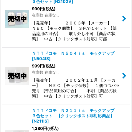
３色セット
[
N2102V
]
999
円
(税込)
在庫数 在庫なし
【発売年】 ２００３年 【メーカー】
ＮＥＣ 【モック個数】 ３色で１セット 【部
品流用の可否】 取り外し不可 【商品の状
態】 中古 【クリックポスト対応】可能
ＮＴＴドコモ Ｎ５０４ｉｓ モックアップ
[
N504IS
]
999
円
(税込)
在庫数 在庫なし
【発売年】 ２００２年１１月 【メーカ
ー】 ＮＥＣ 【モック個数】 １個づつバラ
売り 【部品流用の可否】 不明 【商品の状
態】 中古 【クリックポスト対応】可
ＮＴＴドコモ Ｎ２１１ｉｓ モックアップ
３色セット 【クリックポスト非対応商品】
[
N211IS
]
1,380
円
(税込)