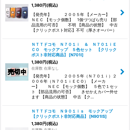
1,380
円
(税込)
【発売年】 ２００５年 【メーカー】
ＮＥＣ 【モック個数】 1個づつばら売り 【部
品流用の可否】 不明 【商品の状態】 中古
【クリックポスト対応】不可（厚さオーバー）
ＮＴＴドコモ Ｎ７０１ｉ ＆ Ｎ７０１ｉＥ
ＣＯ モックアップ ５色セット 【クリック
ポスト非対応商品】
[
N701I
]
1,380
円
(税込)
在庫数 在庫なし
【発売年】 ２００５年（Ｎ７０１ｉ）２
００６年（Ｎ７０１ｉＥＣＯ） 【メーカ
ー】 ＮＥＣ 【モック個数】 ５色で１セッ
ト 【部品流用の可否】 きせかえカバー外せ
ます 【商品の状態】 中古 【ク…
ＮＴＴドコモ Ｎ９０１ｉｓ モックアップ
【クリックポスト非対応商品】
[
N901IS
]
1,380
円
(税込)
在庫数 在庫なし