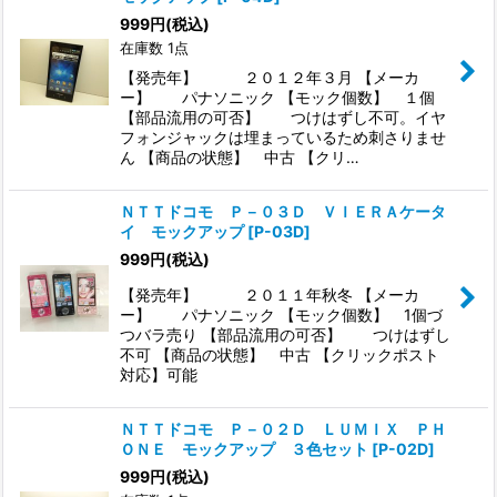
999
円
(税込)
在庫数 1点
【発売年】 ２０１２年３月 【メーカ
ー】 パナソニック 【モック個数】 １個
【部品流用の可否】 つけはずし不可。イヤ
フォンジャックは埋まっているため刺さりませ
ん 【商品の状態】 中古 【クリ…
ＮＴＴドコモ Ｐ－０３Ｄ ＶＩＥＲＡケータ
イ モックアップ
[
P-03D
]
999
円
(税込)
【発売年】 ２０１１年秋冬 【メーカ
ー】 パナソニック 【モック個数】 1個づ
つバラ売り 【部品流用の可否】 つけはずし
不可 【商品の状態】 中古 【クリックポスト
対応】可能
ＮＴＴドコモ Ｐ－０２Ｄ ＬＵＭＩＸ ＰＨ
ＯＮＥ モックアップ ３色セット
[
P-02D
]
999
円
(税込)