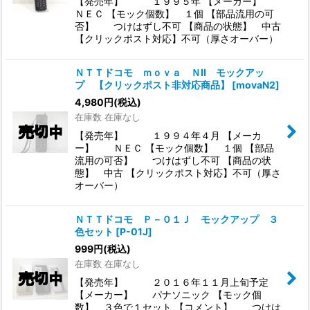
【発売年】 １９９５年 【メーカー】
ＮＥＣ 【モック個数】 １個 【部品流用の可
否】 つけはずし不可 【商品の状態】 中古
【クリックポスト対応】不可（厚さオーバー）
ＮＴＴドコモ ｍｏｖａ ＮII モックアッ
プ 【クリックポスト非対応商品】
[
movaN2
]
4,980
円
(税込)
在庫数 在庫なし
【発売年】 １９９４年４月 【メーカ
ー】 ＮＥＣ 【モック個数】 １個 【部品
流用の可否】 つけはずし不可 【商品の状
態】 中古 【クリックポスト対応】不可（厚さ
オーバー）
ＮＴＴドコモ Ｐ－０１Ｊ モックアップ ３
色セット
[
P-01J
]
999
円
(税込)
在庫数 在庫なし
【発売年】 ２０１６年１１月上旬予定
【メーカー】 パナソニック 【モック個
数】 ３色で１セット 【コメント】 つけは