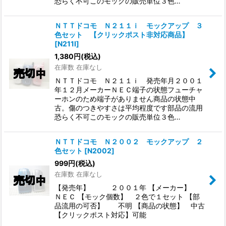
恐らく不可このモックの販売単位３色…
ＮＴＴドコモ Ｎ２１１ｉ モックアップ ３
色セット 【クリックポスト非対応商品】
[
N211I
]
1,380
円
(税込)
在庫数 在庫なし
ＮＴＴドコモ Ｎ２１１ｉ 発売年月２００１
年１２月メーカーＮＥＣ端子の状態フューチャ
ーホンのため端子がありません商品の状態中
古。傷のつきやすさは平均程度です部品の流用
恐らく不可このモックの販売単位３色…
ＮＴＴドコモ Ｎ２００２ モックアップ ２
色セット
[
N2002
]
999
円
(税込)
在庫数 在庫なし
【発売年】 ２００１年 【メーカー】
ＮＥＣ 【モック個数】 ２色で１セット 【部
品流用の可否】 不明 【商品の状態】 中古
【クリックポスト対応】可能