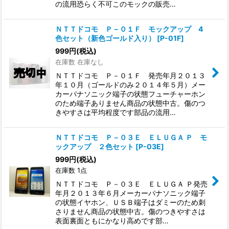
の流用恐らく不可このモックの販売…
ＮＴＴドコモ Ｐ－０１Ｆ モックアップ 4
色セット（新色ゴールド入り）
[
P-01F
]
999
円
(税込)
在庫数 在庫なし
ＮＴＴドコモ Ｐ－０１Ｆ 発売年月２０１３
年１０月（ゴールドのみ２０１４年５月）メー
カーパナソニック端子の状態フューチャーホン
のため端子ありません商品の状態中古。傷のつ
きやすさは平均程度です部品の流用…
ＮＴＴドコモ Ｐ－０３Ｅ ＥＬＵＧＡ Ｐ モ
ックアップ ２色セット
[
P-03E
]
999
円
(税込)
在庫数 1点
ＮＴＴドコモ Ｐ－０３Ｅ ＥＬＵＧＡ Ｐ発売
年月２０１３年６月メーカーパナソニック端子
の状態イヤホン、ＵＳＢ端子はダミーのため刺
さりません商品の状態中古。傷のつきやすさは
表面裏面ともにかなり高めです部…