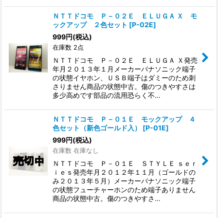
ＮＴＴドコモ Ｐ－０２Ｅ ＥＬＵＧＡ Ｘ モ
ックアップ ２色セット
[
P-02E
]
999
円
(税込)
在庫数 2点
ＮＴＴドコモ Ｐ－０２Ｅ ＥＬＵＧＡ Ｘ発売
年月２０１３年１月メーカーパナソニック端子
の状態イヤホン、ＵＳＢ端子はダミーのため刺
さりません商品の状態中古。傷のつきやすさは
多少高めです部品の流用恐らく不…
ＮＴＴドコモ Ｐ－０１Ｅ モックアップ ４
色セット（新色ゴールド入）
[
P-01E
]
999
円
(税込)
在庫数 在庫なし
ＮＴＴドコモ Ｐ－０１Ｅ ＳＴＹＬＥ ｓｅｒ
ｉｅｓ発売年月２０１２年１１月（ゴールドの
み２０１３年５月）メーカーパナソニック端子
の状態フューチャーホンのため端子ありません
商品の状態中古。傷のつきやすさ…