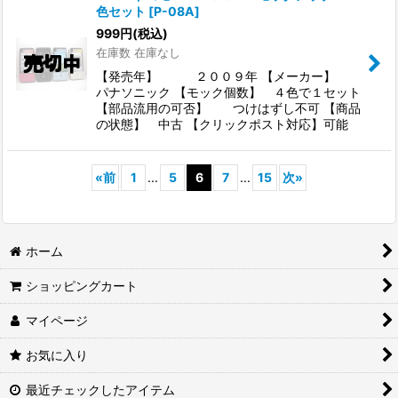
色セット
[
P-08A
]
999
円
(税込)
在庫数 在庫なし
【発売年】 ２００９年 【メーカー】
パナソニック 【モック個数】 ４色で１セット
【部品流用の可否】 つけはずし不可 【商品
の状態】 中古 【クリックポスト対応】可能
«
前
1
...
5
6
7
...
15
次
»
ホーム
ショッピングカート
マイページ
お気に入り
最近チェックしたアイテム