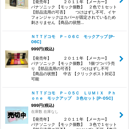
【発売年】 ２０１１年 【メーカー】
パナソニック 【モック個数】 ２色で１セット
【部品流用の可否】 つけはずし不可。イヤ
フォンジャックはカバーが固定されているため
刺さりません 【商品の状態…
ＮＴＴドコモ Ｐ－０６Ｃ モックアップ
[
P-
06C
]
999
円
(税込)
【発売年】 ２０１１年 【メーカー】
パナソニック 【モック個数】 1個づつバラ売
り 【部品流用の可否】 つけはずし不可
【商品の状態】 中古 【クリックポスト対応】
可能
ＮＴＴドコモ Ｐ－０５Ｃ ＬＵＭＩＸ Ｐｈ
ｏｎｅ モックアップ ３色セット
[
P-05C
]
999
円
(税込)
在庫数 在庫なし
【発売年】 ２０１１年 【メーカー】
パナソニック 【モック個数】 ３色で１セット