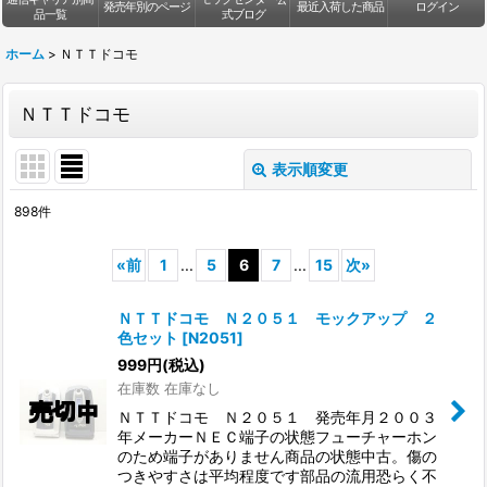
発売年別のページ
最近入荷した商品
ログイン
品一覧
式ブログ
ホーム
>
ＮＴＴドコモ
ＮＴＴドコモ
表示順変更
閉じる
898
件
サブカテゴリ
:
«
前
1
...
5
6
7
...
15
次
»
表示数
:
ＮＴＴドコモ Ｎ２０５１ モックアップ ２
色セット
[
N2051
]
999
円
(税込)
並び順
:
在庫数 在庫なし
ＮＴＴドコモ Ｎ２０５１ 発売年月２００３
絞り込む
年メーカーＮＥＣ端子の状態フューチャーホン
のため端子がありません商品の状態中古。傷の
つきやすさは平均程度です部品の流用恐らく不