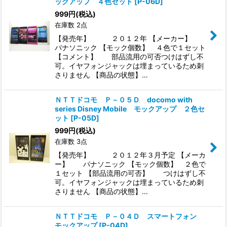
ックアップ ４色セット
[
P-06D
]
999
円
(税込)
在庫数 2点
【発売年】 ２０１２年 【メーカー】
パナソニック 【モック個数】 ４色で１セット
【コメント】 部品流用の可否つけはずし不
可。イヤフォンジャックは埋まっているため刺
さりません 【商品の状態】…
ＮＴＴドコモ Ｐ－０５Ｄ docomo with
series Disney Mobile モックアップ ２色セ
ット
[
P-05D
]
999
円
(税込)
在庫数 3点
【発売年】 ２０１２年３月予定 【メーカ
ー】 パナソニック 【モック個数】 ２色で
１セット 【部品流用の可否】 つけはずし不
可。イヤフォンジャックは埋まっているため刺
さりません 【商品の状態】…
ＮＴＴドコモ Ｐ－０４Ｄ スマートフォン
モックアップ
[
P-04D
]