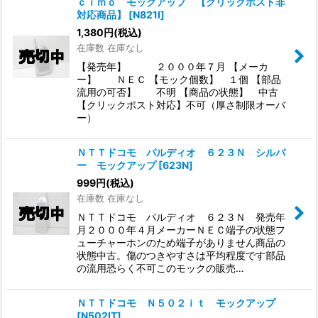
ｃｉｍｏ モックアップ 【クリックポスト非
対応商品】
[
N821I
]
1,380
円
(税込)
在庫数 在庫なし
【発売年】 ２０００年７月 【メーカ
ー】 ＮＥＣ 【モック個数】 １個 【部品
流用の可否】 不明 【商品の状態】 中古
【クリックポスト対応】不可（厚さ制限オーバ
ー）
ＮＴＴドコモ パルディオ ６２３Ｎ シルバ
ー モックアップ
[
623N
]
999
円
(税込)
在庫数 在庫なし
ＮＴＴドコモ パルディオ ６２３Ｎ 発売年
月２０００年４月メーカーＮＥＣ端子の状態フ
ューチャーホンのため端子がありません商品の
状態中古。傷のつきやすさは平均程度です部品
の流用恐らく不可このモックの販売…
ＮＴＴドコモ Ｎ５０２ｉｔ モックアップ
[
N502IT
]