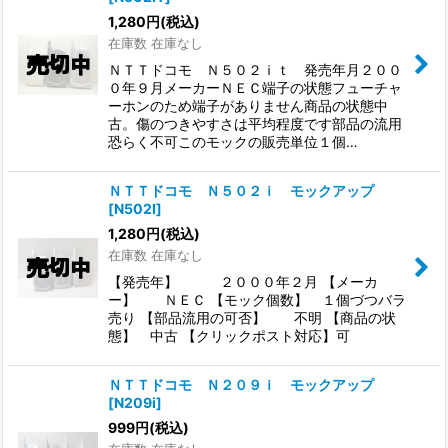
1,280
円
(税込)
在庫数 在庫なし
ＮＴＴドコモ Ｎ５０２ｉｔ 発売年月２００
０年９月メーカーＮＥＣ端子の状態フューチャ
ーホンのため端子がありません商品の状態中
古。傷のつきやすさは平均程度です部品の流用
恐らく不可このモックの販売単位１個…
ＮＴＴドコモ Ｎ５０２ｉ モックアップ
[
N502I
]
1,280
円
(税込)
在庫数 在庫なし
【発売年】 ２０００年２月 【メーカ
ー】 ＮＥＣ 【モック個数】 １個づつバラ
売り 【部品流用の可否】 不明 【商品の状
態】 中古 【クリックポスト対応】可
ＮＴＴドコモ Ｎ２０９ｉ モックアップ
[
N209i
]
999
円
(税込)