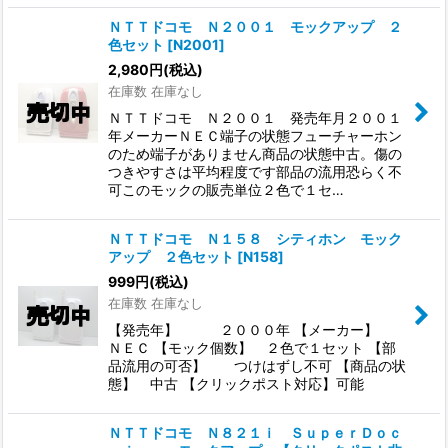
ＮＴＴドコモ Ｎ２００１ モックアップ ２
色セット
[
N2001
]
2,980
円
(税込)
在庫数 在庫なし
ＮＴＴドコモ Ｎ２００１ 発売年月２００１
年メーカーＮＥＣ端子の状態フューチャーホン
のため端子がありません商品の状態中古。傷の
つきやすさは平均程度です部品の流用恐らく不
可このモックの販売単位２色で１セ…
ＮＴＴドコモ Ｎ１５８ シティホン モック
アップ ２色セット
[
N158
]
999
円
(税込)
在庫数 在庫なし
【発売年】 ２０００年 【メーカー】
ＮＥＣ 【モック個数】 ２色で１セット 【部
品流用の可否】 つけはずし不可 【商品の状
態】 中古 【クリックポスト対応】可能
ＮＴＴドコモ Ｎ８２１ｉ ＳｕｐｅｒＤｏｃ