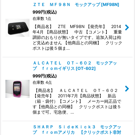
ＺＴＥ ＭＦ９８Ｎ モックアップ
[
MF98N
]
999
円
(税込)
在庫数 1点
【商品名】 ZTE MF98N 【発売年】 2014
年4月 【商品状態】 中古 【コメント】 重量
調節のおもりが無いタイプです。追加入荷は殆
ど見込めません 【他商品との同梱】 クリック
ポストは後５個ま…
ＡＬＣＡＴＥＬ ＯＴ－６０２ モックアッ
プ ｆｒｏｍイギリス
[
OT-602
]
999
円
(税込)
在庫数 4点
【商品名】 ＡＬＣＡＴＥＬ ＯＴ－６０２
【発売年】 2011年7月【商品状態】 新品
（箱・袋付）【コメント】 メーカー純正品で
す【他商品との同梱】 クリックポストは後５
個まで可。宅急便、…
ＳＨＡＲＰ ＳｉｄｅＫｉｃｋ３ モックアッ
プ ｆｒｏｍアメリカ 【クリックポスト非対