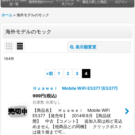
発売年別のページ
最近入荷した商品
ログイン
品一覧
式ブログ
ホーム
>
海外モデルのモック
海外モデルのモック
表示順変更
閉じる
194
件
サブカテゴリ
:
«
前
1
2
3
4
表示数
:
Ｈｕａｗｅｉ Mobile WiFi E5377
[
E5377
]
999
円
(税込)
並び順
:
在庫数 在庫なし
【商品名】 Ｈｕａｗｅｉ Mobile WiFi
絞り込む
E5377 【発売年】 2014年9月 【商品状
態】 中古 【コメント】 追加入荷は殆ど見込
めません 【他商品との同梱】 クリックポスト
は後５個まで可…