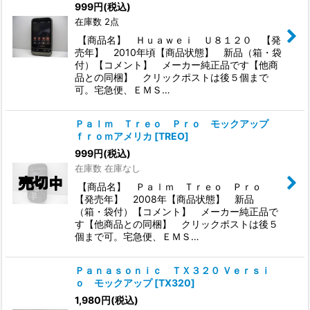
999
円
(税込)
在庫数 2点
【商品名】 Ｈｕａｗｅｉ Ｕ８１２０ 【発
売年】 2010年頃【商品状態】 新品（箱・袋
付）【コメント】 メーカー純正品です【他商
品との同梱】 クリックポストは後５個まで
可。宅急便、ＥＭＳ…
Ｐａｌｍ Ｔｒｅｏ Ｐｒｏ モックアップ
ｆｒｏｍアメリカ
[
TREO
]
999
円
(税込)
在庫数 在庫なし
【商品名】 Ｐａｌｍ Ｔｒｅｏ Ｐｒｏ
【発売年】 2008年【商品状態】 新品
（箱・袋付）【コメント】 メーカー純正品で
す【他商品との同梱】 クリックポストは後５
個まで可。宅急便、ＥＭＳ…
Ｐａｎａｓｏｎｉｃ ＴＸ３２０ Ｖｅｒｓｉ
ｏ モックアップ
[
TX320
]
1,980
円
(税込)