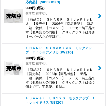
応商品】
[
SIDEKICK3
]
999
円
(税込)
在庫数 在庫なし
【商品名】 ＳＨＡＲＰ ＳｉｄｅＫｉｃｋ
３ 【発売年】 2006年【商品状態】 新品
（箱・袋付）【コメント】 メーカー純正品で
す【他商品との同梱】 クリックポストは厚さ
オーバーのため非対応…
ＳＨＡＲＰ ＳｉｄｅＫｉｃｋ モックアッ
プ ｆｒｏｍアメリカ
[
PV210
]
999
円
(税込)
在庫数 在庫なし
【商品名】 ＳＨＡＲＰ ＳｉｄｅＫｉｃｋ
【発売年】 2008年【商品状態】 新品
（箱・袋付）【コメント】 メーカー純正品で
す【他商品との同梱】 クリックポストは後５
個まで可。宅急便、ＥＭ…
Ｈｕａｗｅｉ Ｕ８１２０ モックアップ ｆ
ｒｏｍイギリス
[
U8120
]