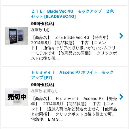
ＺＴＥ Blade Vec 4G モックアップ ２色
セット
[
BLADEVEC4G
]
999
円
(税込)
在庫数 1点
【商品名】 ZTE Blade Vec 4G 【発売年】
2014年8月 【商品状態】 中古 【コメン
ト】 通信キャリアの取り扱いがないシムフリ
ーモデルです 【他商品との同梱】 クリックポ
ストは後５個…
Ｈｕａｗｅｉ Ascend P7 ホワイト モック
アップ
[
P7
]
999
円
(税込)
在庫数 在庫なし
【商品名】 Ｈｕａｗｅｉ Ascend P7 【発売
年】 2014年8月 【商品状態】 中古 【コメ
ント】 追加入荷は殆ど見込めません 【他商品
との同梱】 クリックポストは後５個まで可。
宅急便、ＥＭＳ…