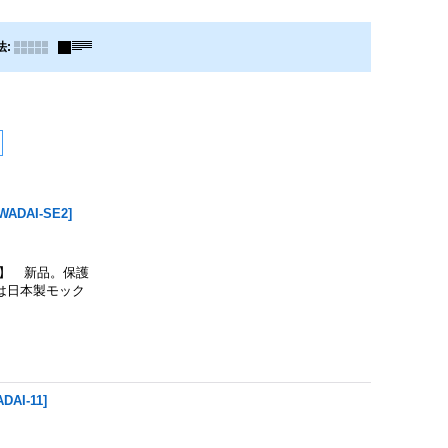
法
:
WADAI-SE2
]
】 新品。保護
は日本製モック
DAI-11
]