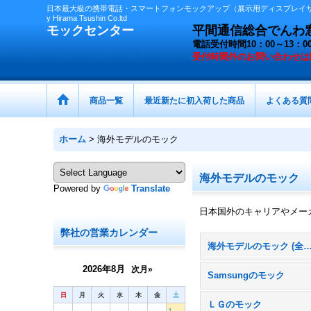
日本最大級の携帯電話・スマートフォンモックアップ（展示用ディスプレイサン
y Hirama Tsushin Co.ltd
モックセンター
平間通信総合でんわ窓口 
電話受付時間10：00～13
受付時間外の
お問い合わせは
商品一覧
最近新たに初入荷した商品
よくある質
ホーム
>
海外モデルのモック
海外モデルのモック
Powered by
Translate
日本国外のキャリアやメー
弊社の営業カレンダー
海外モデルのモック (全
2026年8月
次月»
Samsungのモック
日
月
火
水
木
金
土
ＬＧのモック