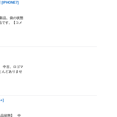
製
[
IPHONE7
]
新品。袋の状態
品です。【コメ
 中古。ロゴマ
とんどありませ
S+
]
商品状態】 中