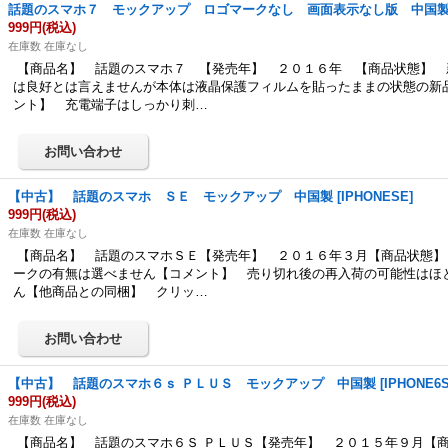
話題のスマホ７ モックアップ ロゴマークなし 画面表示なし版 中国
999円
(税込)
在庫数 在庫なし
【商品名】 話題のスマホ７ 【発売年】 ２０１６年 【商品状態】 
は良好とは言えませんが本体は液晶保護フィルムを貼ったままの状態の新
ント】 充電端子はしっかり刺…
【中古】 話題のスマホ ＳＥ モックアップ 中国製
[
IPHONESE
]
999円
(税込)
在庫数 在庫なし
【商品名】 話題のスマホＳＥ【発売年】 ２０１６年３月【商品状態】
ークの有無は選べません【コメント】 売り切れ後の再入荷の可能性はほ
ん【他商品との同梱】 クリッ…
【中古】 話題のスマホ６ｓ ＰＬＵＳ モックアップ 中国製
[
IPHONE6
999円
(税込)
在庫数 在庫なし
【商品名】 話題のスマホ６Ｓ ＰＬＵＳ【発売年】 ２０１５年９月【