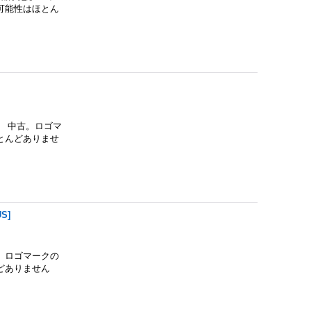
可能性はほとん
 中古。ロゴマ
とんどありませ
US
]
古。ロゴマークの
どありません