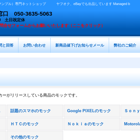
プル）専門ネットショップ ヤフオク、eBayでも出品しています Managed b
050-3635-5063
：00 土日祝定休
問合せフォームからお願いいたします（ここをクリック）
問と回答
お問い合わせ
新商品値下げお知らせメール
弊社のご紹介
カーがリリースしている商品のモックです。
商品)
話題のスマホのモック
Google PIXELのモック
Ｓｏｎ
ＨＴＣのモック
Ｎｏｋｉａのモック
Motor
その他のモック