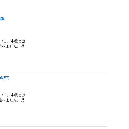
国製
中古。本物とは
選べません。品
ONE7
]
中古。本物とは
選べません。品