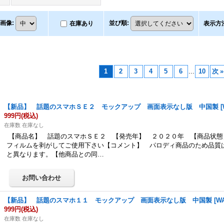
画像
:
並び順
:
在庫あり
表示方
1
2
3
4
5
6
...
10
次
»
【新品】 話題のスマホＳＥ２ モックアップ 画面表示なし版 中国製
[
999円
(税込)
在庫数 在庫なし
【商品名】 話題のスマホＳＥ２ 【発売年】 ２０２０年 【商品状態
フィルムを剥がしてご使用下さい【コメント】 パロディ商品のため品質
と異なります。【他商品との同…
【新品】 話題のスマホ１１ モックアップ 画面表示なし版 中国製
[
WA
999円
(税込)
在庫数 在庫なし