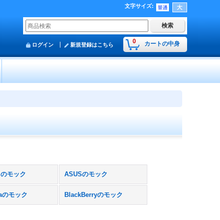
文字サイズ
:
0
カートの中身
ログイン
新規登録はこちら
ｙのモック
ASUSのモック
olaのモック
BlackBerryのモック