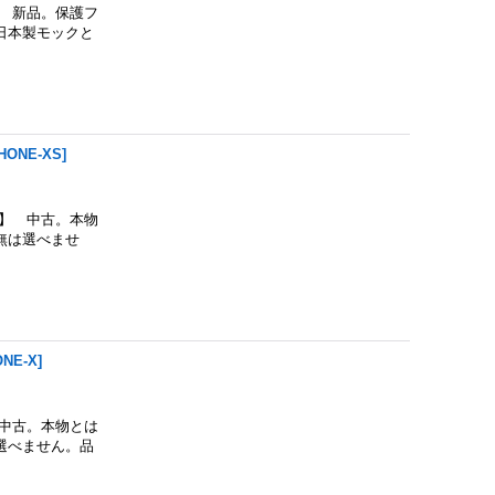
 新品。保護フ
日本製モックと
PHONE-XS
]
】 中古。本物
無は選べませ
ONE-X
]
中古。本物とは
選べません。品