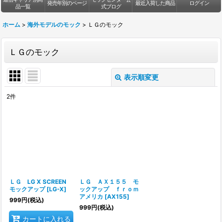
発売年別のページ
最近入荷した商品
ログイン
品一覧
式ブログ
ホーム
>
海外モデルのモック
>
ＬＧのモック
ＬＧのモック
表示順変更
閉じる
2
件
表示数
:
並び順
:
絞り込む
ＬＧ LG X SCREEN
ＬＧ ＡＸ１５５ モ
モックアップ
[
LG-X
]
ックアップ ｆｒｏｍ
アメリカ
[
AX155
]
999
円
(税込)
999
円
(税込)
カートに入れる