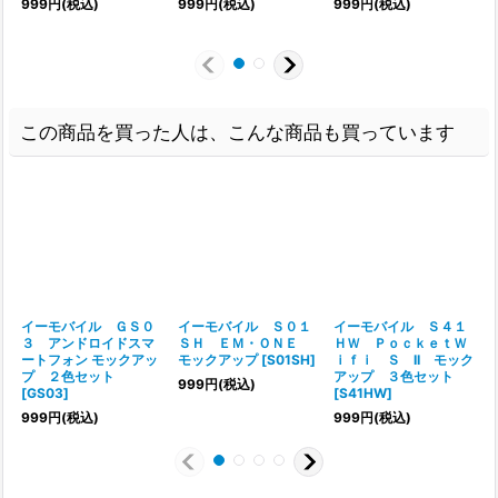
999
円
(税込)
999
円
(税込)
999
円
(税込)
この商品を買った人は、こんな商品も買っています
イーモバイル ＧＳ０
イーモバイル Ｓ０１
イーモバイル Ｓ４１
３ アンドロイドスマ
ＳＨ ＥＭ・ＯＮＥ
ＨＷ ＰｏｃｋｅｔＷ
ートフォン モックアッ
モックアップ
[
S01SH
]
ｉｆｉ Ｓ II モック
プ ２色セット
アップ ３色セット
999
円
(税込)
[
GS03
]
[
S41HW
]
999
円
(税込)
999
円
(税込)