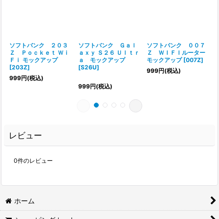
ソフトバンク ２０３
ソフトバンク Ｇａｌ
ソフトバンク ００７
Ｚ Ｐｏｃｋｅｔ Ｗｉ
ａｘｙ Ｓ２６ Ｕｌｔｒ
Ｚ ＷＩＦＩルーター
Ｆｉ モックアップ
ａ モックアップ
モックアップ
[
007Z
]
[
203Z
]
[
S26U
]
[
999
円
(税込)
999
円
(税込)
999
円
(税込)
レビュー
0
件のレビュー
ホーム