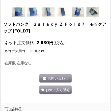
ソフトバンク Ｇａｌａｘｙ Ｚ Ｆｏｌｄ７ モックア
ップ
[
FOLD7
]
ネット注文価格
:
2,980
円
(税込)
ネコポス用コード
:
1Point
在庫数 在庫なし
お問い合わせ
お気に入り登録
商品詳細