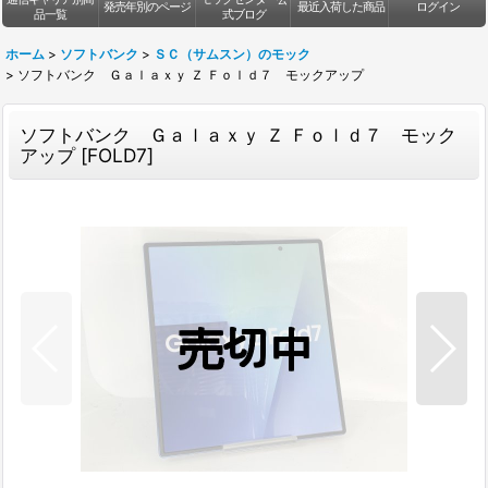
発売年別のページ
最近入荷した商品
ログイン
品一覧
式ブログ
ホーム
>
ソフトバンク
>
ＳＣ（サムスン）のモック
>
ソフトバンク Ｇａｌａｘｙ Ｚ Ｆｏｌｄ７ モックアップ
ソフトバンク Ｇａｌａｘｙ Ｚ Ｆｏｌｄ７ モック
アップ
[
FOLD7
]