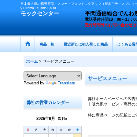
日本最大級の携帯電話・スマートフォンモックアップ（展示用ディスプレイサン
y Hirama Tsushin Co.ltd
モックセンター
平間通信総合でんわ窓口 
電話受付時間10：00～13
受付時間外の
お問い合わせは
商品一覧
最近新たに初入荷した商品
よくある質
ホーム
>
サービスメニュー
サービスメニュー
Powered by
Translate
弊社ホームページへの広告
弊社の営業カレンダー
非販売系サービス・商品の
特に商品ページの記載にご
2026年8月
次月»
日
月
火
水
木
金
土