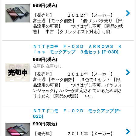
999
円
(税込)
【発売年】 ２０１２年 【メーカー】
富士通 【モック個数】 1個づつバラ売り 【部
品流用の可否】 つけはずし不可 【商品の状
態】 中古 【クリックポスト対応】可能
ＮＴＴドコモ Ｆ－０３Ｄ ＡＲＲＯＷＳ Ｋ
ｉｓｓ モックアップ ３色セット
[
F-03D
]
999
円
(税込)
在庫数 在庫なし
【発売年】 ２０１１年 【メーカー】
富士通 【モック個数】 ３色で１セット 【部
品流用の可否】 つけはずし不可。イヤフォ
ンジャックはカバーが固定されているため刺さ
りません 【商品の状態】 中…
ＮＴＴドコモ Ｆ－０２Ｄ モックアップ
[
F-
02D
]
999
円
(税込)
【発売年】 ２０１１年 【メーカー】