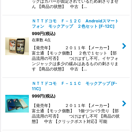
ックはカバーが固定されているため刺さりませ
ん 【商品の状態】 中古 【…
ＮＴＴドコモ Ｆ－１２Ｃ Androidスマート
フォン モックアップ ２色セット
[
F-12C
]
999
円
(税込)
在庫数 4点
【発売年】 ２０１１年 【メーカー】
富士通 【モック個数】 ２色で１セット 【部
品流用の可否】 つけはずし不可。イヤフォ
ンジャックは多少の緩みはあるものの刺さりま
す 【商品の状態】 中古 【…
ＮＴＴドコモ Ｆ－１１Ｃ モックアップ
[
F-
11C
]
999
円
(税込)
【発売年】 ２０１１年 【メーカー】
富士通 【モック個数】 1個づつバラ売り 【部
品流用の可否】 つけはずし不可 【商品の状
態】 中古 【クリックポスト対応】可能