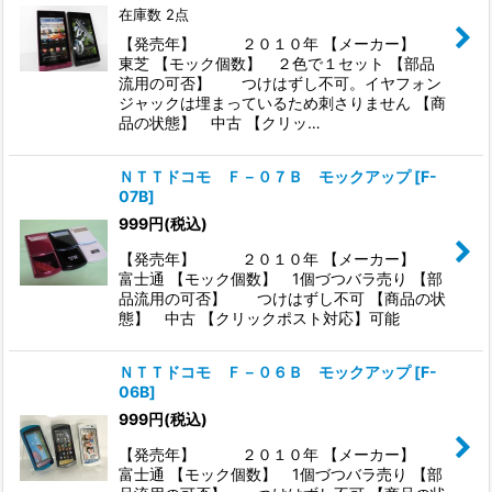
在庫数 2点
【発売年】 ２０１０年 【メーカー】
東芝 【モック個数】 ２色で１セット 【部品
流用の可否】 つけはずし不可。イヤフォン
ジャックは埋まっているため刺さりません 【商
品の状態】 中古 【クリッ…
ＮＴＴドコモ Ｆ－０７Ｂ モックアップ
[
F-
07B
]
999
円
(税込)
【発売年】 ２０１０年 【メーカー】
富士通 【モック個数】 1個づつバラ売り 【部
品流用の可否】 つけはずし不可 【商品の状
態】 中古 【クリックポスト対応】可能
ＮＴＴドコモ Ｆ－０６Ｂ モックアップ
[
F-
06B
]
999
円
(税込)
【発売年】 ２０１０年 【メーカー】
富士通 【モック個数】 1個づつバラ売り 【部