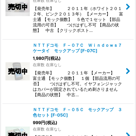
在庫数 在庫なし
【発売年】 ２０１１年（ホワイト２０１
２年、ピンク２０１３年） 【メーカー】 富
士通 【モック個数】 ５色で１セット 【部品
流用の可否】 つけはずし不可 【商品の状
態】 中古 【クリックポスト…
ＮＴＴドコモ Ｆ－０７Ｃ Ｗｉｎｄｏｗｓ７
ケータイ モックアップ
[
F-07C
]
1,980
円
(税込)
在庫数 在庫なし
【発売年】 ２０１１年 【メーカー】
富士通 【モック個数】 １個 【部品流用の可
否】 つけはずし不可。イヤフォンジャック
はカバーが固定されているため刺さりません
【商品の状態】 中古…
ＮＴＴドコモ Ｆ－０５Ｃ モックアップ ３
色セット
[
F-05C
]
999
円
(税込)
在庫数 在庫なし