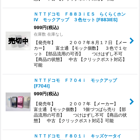
ＮＴＴドコモ Ｆ８８３ｉＥＳ らくらくホン
IV モックアップ ３色セット
[
F883IES
]
999
円
(税込)
在庫数 在庫なし
【発売年】 ２００７年８月１７日 【メー
カー】 富士通 【モック個数】 ３色で１セ
ット 【部品流用の可否】 つけはずし不可
【商品の状態】 中古 【クリックポスト対応】
可能
ＮＴＴドコモ Ｆ７０４ｉ モックアップ
[
F704I
]
999
円
(税込)
【発売年】 ２００７年 【メーカー】
富士通 【モック個数】 1個づつばら売り 【部
品流用の可否】 つけはずし不可 【商品の状
態】 中古 【クリックポスト対応】可能
ＮＴＴドコモ Ｆ８０１ｉ キッズケータイ