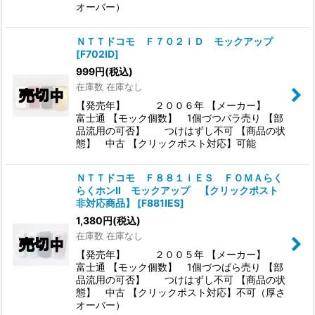
オーバー）
ＮＴＴドコモ Ｆ７０２ｉＤ モックアップ
[
F702ID
]
999
円
(税込)
在庫数 在庫なし
【発売年】 ２００６年 【メーカー】
富士通 【モック個数】 1個づつバラ売り 【部
品流用の可否】 つけはずし不可 【商品の状
態】 中古 【クリックポスト対応】可能
ＮＴＴドコモ Ｆ８８１ｉＥＳ ＦＯＭＡらく
らくホンII モックアップ 【クリックポスト
非対応商品】
[
F881IES
]
1,380
円
(税込)
在庫数 在庫なし
【発売年】 ２００５年 【メーカー】
富士通 【モック個数】 1個づつばら売り 【部
品流用の可否】 つけはずし不可 【商品の状
態】 中古 【クリックポスト対応】不可（厚さ
オーバー）