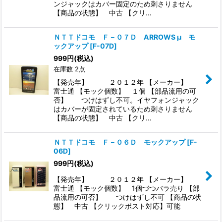
ンジャックはカバー固定のため刺さりません
【商品の状態】 中古 【クリ…
ＮＴＴドコモ Ｆ－０７Ｄ ARROWS μ モ
ックアップ
[
F-07D
]
999
円
(税込)
在庫数 2点
【発売年】 ２０１２年 【メーカー】
富士通 【モック個数】 １個 【部品流用の可
否】 つけはずし不可。イヤフォンジャック
はカバーが固定されているため刺さりません
【商品の状態】 中古 【クリ…
ＮＴＴドコモ Ｆ－０６Ｄ モックアップ
[
F-
06D
]
999
円
(税込)
【発売年】 ２０１２年 【メーカー】
富士通 【モック個数】 1個づつバラ売り 【部
品流用の可否】 つけはずし不可 【商品の状
態】 中古 【クリックポスト対応】可能