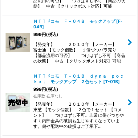
品流用の可否】 つけはずし不可 【商品の状
態】 中古 【クリックポスト対応】可能
ＮＴＴドコモ Ｆ－０４Ｂ モックアップ
[
F-
04B
]
999
円
(税込)
【発売年】 ２０１０年 【メーカー】
富士通 【モック個数】 １個づつバラ売り
【部品流用の可否】 つけはずし不可 【商品
の状態】 中古 【クリックポスト対応】可能
ＮＴＴドコモ Ｔ－０１Ｂ ｄｙｎａ ｐｏｃ
ｋｅｔ モックアップ ２色セット
[
T-01B
]
999
円
(税込)
在庫数 在庫なし
【発売年】 ２０１０年 【メーカー】
東芝 【モック個数】 ２色で１セット 【コメ
ント】 つけはずし不可。非常に傷がつきや
すく内部金具の破損も生じやすくなっていま
す。傷や配送中の破損はご了承下…