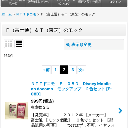
発売年別のページ
最近入荷した商品
ログイン
品一覧
式ブログ
ホーム
>
ＮＴＴドコモ
>
Ｆ（富士通）＆Ｔ（東芝）のモック
Ｆ（富士通）＆Ｔ（東芝）のモック
表示順変更
閉じる
163
件
表示数
:
«
前
1
2
3
次
»
並び順
:
ＮＴＴドコモ Ｆ－０８Ｄ Disney Mobile
on docomo モックアップ ２色セット
[
F-
絞り込む
08D
]
999
円
(税込)
在庫数 2点
【発売年】 ２０１２年 【メーカー】
富士通 【モック個数】 ２色で１セット 【部
品流用の可否】 つけはずし不可。イヤフォ