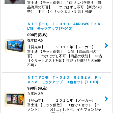
富士通 【モック個数】 1個づつバラ売り 【部
品流用の可否】 つけはずし不可 【商品の状
態】 中古 【クリックポスト対応】可能
ＮＴＴドコモ Ｆ－０１Ｄ ARROWS Ｔａｂ
LTE モックアップ
[
F-01D
]
999
円
(税込)
在庫数 4点
【発売年】 ２０１１年 【メーカー】
富士通 【モック個数】 １個 【部品流用の可
否】 つけはずし不可 【商品の状態】 中古
【クリックポスト対応】可能（他商品との同梱
不可）
ＮＴＴドコモ Ｔ－０１Ｄ ＲＥＧＺＡ Ｐｈ
ｏｎｅ モックアップ ３色セット
[
T-01D
]
999
円
(税込)
在庫数 2点
【発売年】 ２０１１年 【メーカー】
富士通 【モック個数】 ３色で１セット 【コ
メント】 つけはずし不可。イヤフォンジャ