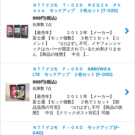
ＮＴＴドコモ Ｔ－０２Ｄ ＲＥＧＺＡ Ｐｈ
ｏｎｅ モックアップ ３色セット
[
T-02D
]
999
円
(税込)
在庫数 2点
【発売年】 ２０１２年 【メーカー】
富士通 【モック個数】 ３色で１セット 【コ
メント】 つけはずし不可。イヤフォンジャ
ックはカバーが固定されているため刺さりませ
ん 【商品の状態】 中古 【…
ＮＴＴドコモ Ｆ－０５Ｄ ARROWS X
LTE モックアップ ２色セット
[
F-05D
]
999
円
(税込)
在庫数 7点
【発売年】 ２０１１年 【メーカー】
富士通 【モック個数】 ２色で１セット 【部
品流用の可否】 つけはずし不可 【商品の状
態】 中古 【クリックポスト対応】可能
ＮＴＴドコモ Ｆ－０４Ｄ モックアップ
[
F-
04D
]