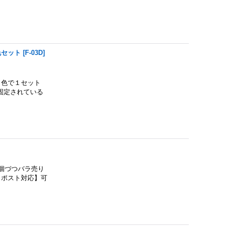
色セット
[
F-03D
]
色で１セット
固定されている
個づつバラ売り
クポスト対応】可