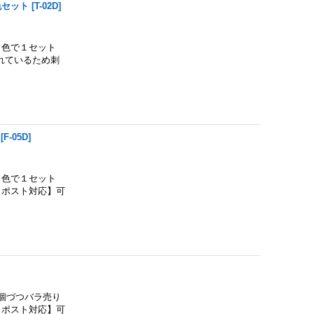
色セット
[
T-02D
]
色で１セット
れているため刺
[
F-05D
]
色で１セット
クポスト対応】可
個づつバラ売り
クポスト対応】可