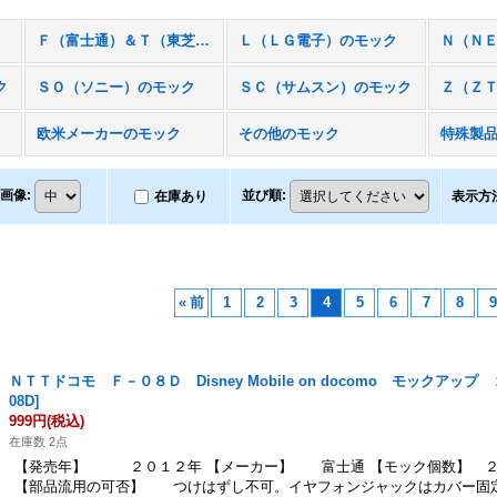
Ｆ（富士通）＆Ｔ（東芝）のモック
Ｌ（ＬＧ電子）のモック
ク
ＳＯ（ソニー）のモック
ＳＣ（サムスン）のモック
Ｚ（Ｚ
欧米メーカーのモック
その他のモック
特殊製
画像
:
並び順
:
在庫あり
表示方
«
前
1
2
3
4
5
6
7
8
9
ＮＴＴドコモ Ｆ－０８Ｄ Disney Mobile on docomo モックアップ
08D
]
999円
(税込)
在庫数 2点
【発売年】 ２０１２年 【メーカー】 富士通 【モック個数】 ２
【部品流用の可否】 つけはずし不可。イヤフォンジャックはカバー固