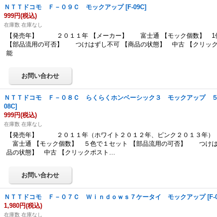
ＮＴＴドコモ Ｆ－０９Ｃ モックアップ
[
F-09C
]
999円
(税込)
在庫数 在庫なし
【発売年】 ２０１１年 【メーカー】 富士通 【モック個数】 1
【部品流用の可否】 つけはずし不可 【商品の状態】 中古 【クリッ
能
ＮＴＴドコモ Ｆ－０８Ｃ らくらくホンベーシック３ モックアップ 
08C
]
999円
(税込)
在庫数 在庫なし
【発売年】 ２０１１年（ホワイト２０１２年、ピンク２０１３年）
富士通 【モック個数】 ５色で１セット 【部品流用の可否】 つけは
品の状態】 中古 【クリックポスト…
ＮＴＴドコモ Ｆ－０７Ｃ Ｗｉｎｄｏｗｓ７ケータイ モックアップ
[
F-
1,980円
(税込)
在庫数 在庫なし