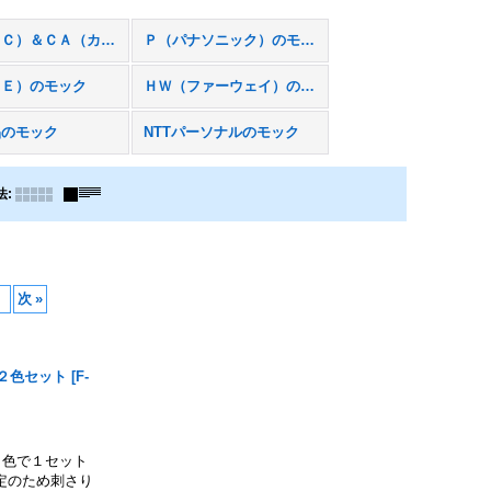
Ｎ（ＮＥＣ）＆ＣＡ（カシオ）のモック
Ｐ（パナソニック）のモック
ＴＥ）のモック
ＨＷ（ファーウェイ）のモック
品のモック
NTTパーソナルのモック
法
:
次
»
 ２色セット
[
F-
色で１セット
定のため刺さり