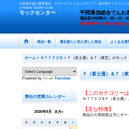
日本最大級の携帯電話・スマートフォンモックアップ（展示用ディスプレイサン
y Hirama Tsushin Co.ltd
モックセンター
平間通信総合でんわ窓口 
電話受付時間10：00～13
受付時間外の
お問い合わせは
商品一覧
最近新たに初入荷した商品
よくある質
ホーム
>
ＮＴＴドコモ
>
Ｆ（富士通）＆Ｔ（東芝）のモック
Ｆ（富士通）＆Ｔ（東
Powered by
Translate
【このカテゴリー
弊社の営業カレンダー
ＮＴＴドコモＦ（富士通）
【主な特徴】
2026年8月
次月»
商品の入荷頻度は月に６〜
日
月
火
水
木
金
土