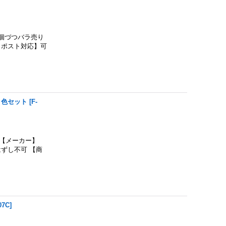
個づつバラ売り
クポスト対応】可
５色セット
[
F-
 【メーカー】
ずし不可 【商
07C
]