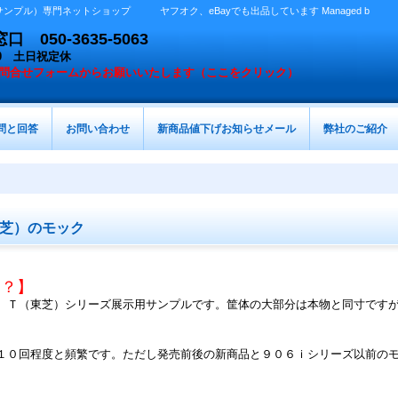
プル）専門ネットショップ ヤフオク、eBayでも出品しています Managed b
050-3635-5063
：00 土日祝定休
問合せフォームからお願いいたします（ここをクリック）
問と回答
お問い合わせ
新商品値下げお知らせメール
弊社のご紹介
芝）のモック
は？】
、Ｔ（東芝）シリーズ展示用サンプルです。筐体の大部分は本物と同寸です
１０回程度と頻繁です。ただし発売前後の新商品と９０６ｉシリーズ以前の