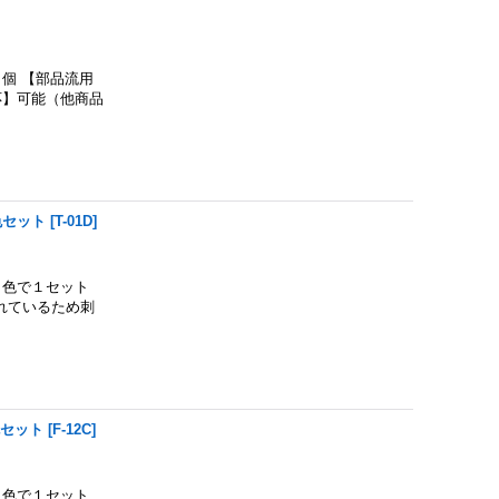
個 【部品流用
応】可能（他商品
色セット
[
T-01D
]
色で１セット
れているため刺
色セット
[
F-12C
]
色で１セット