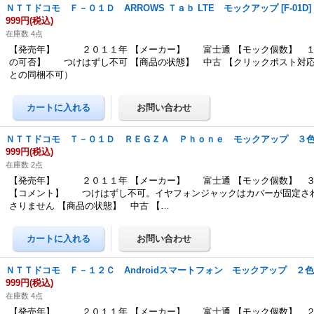
ＮＴＴドコモ Ｆ－０１Ｄ ARROWS Ｔａｂ LTE モックアップ
[
F-01D
]
999円
(税込)
在庫数 4点
【発売年】 ２０１１年 【メーカー】 富士通 【モック個数】 １
の可否】 つけはずし不可 【商品の状態】 中古 【クリックポスト対
との同梱不可）
ＮＴＴドコモ Ｔ－０１Ｄ ＲＥＧＺＡ Ｐｈｏｎｅ モックアップ ３
999円
(税込)
在庫数 2点
【発売年】 ２０１１年 【メーカー】 富士通 【モック個数】 ３
【コメント】 つけはずし不可。イヤフォンジャックはカバーが固定さ
さりません 【商品の状態】 中古 【…
ＮＴＴドコモ Ｆ－１２Ｃ Androidスマートフォン モックアップ ２
999円
(税込)
在庫数 4点
【発売年】 ２０１１年 【メーカー】 富士通 【モック個数】 ２