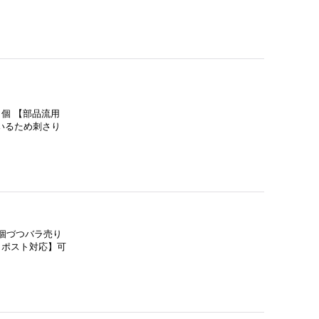
個 【部品流用
いるため刺さり
個づつバラ売り
クポスト対応】可