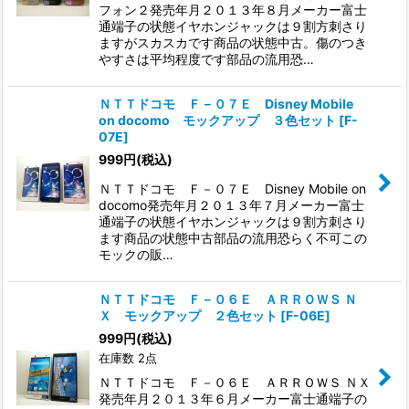
フォン２発売年月２０１３年８月メーカー富士
通端子の状態イヤホンジャックは９割方刺さり
ますがスカスカです商品の状態中古。傷のつき
やすさは平均程度です部品の流用恐…
ＮＴＴドコモ Ｆ－０７Ｅ Disney Mobile
on docomo モックアップ ３色セット
[
F-
07E
]
999
円
(税込)
ＮＴＴドコモ Ｆ－０７Ｅ Disney Mobile on
docomo発売年月２０１３年７月メーカー富士
通端子の状態イヤホンジャックは９割方刺さり
ます商品の状態中古部品の流用恐らく不可この
モックの販…
ＮＴＴドコモ Ｆ－０６Ｅ ＡＲＲＯＷＳ Ｎ
Ｘ モックアップ ２色セット
[
F-06E
]
999
円
(税込)
在庫数 2点
ＮＴＴドコモ Ｆ－０６Ｅ ＡＲＲＯＷＳ ＮＸ
発売年月２０１３年６月メーカー富士通端子の