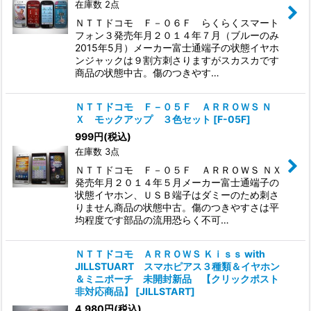
在庫数 2点
ＮＴＴドコモ Ｆ－０６Ｆ らくらくスマート
フォン３発売年月２０１４年７月（ブルーのみ
2015年5月）メーカー富士通端子の状態イヤホ
ンジャックは９割方刺さりますがスカスカです
商品の状態中古。傷のつきやす…
ＮＴＴドコモ Ｆ－０５Ｆ ＡＲＲＯＷＳ Ｎ
Ｘ モックアップ ３色セット
[
F-05F
]
999
円
(税込)
在庫数 3点
ＮＴＴドコモ Ｆ－０５Ｆ ＡＲＲＯＷＳ ＮＸ
発売年月２０１４年５月メーカー富士通端子の
状態イヤホン、ＵＳＢ端子はダミーのため刺さ
りません商品の状態中古。傷のつきやすさは平
均程度です部品の流用恐らく不可…
ＮＴＴドコモ ＡＲＲＯＷＳ Ｋｉｓｓ with
JILLSTUART スマホピアス３種類＆イヤホン
＆ミニポーチ 未開封新品 【クリックポスト
非対応商品】
[
JILLSTART
]
4,980
円
(税込)