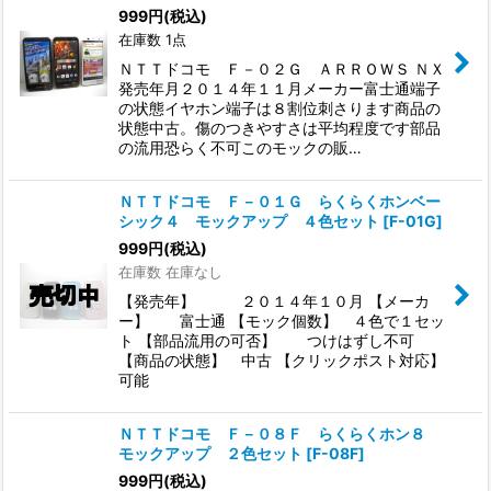
999
円
(税込)
在庫数 1点
ＮＴＴドコモ Ｆ－０２Ｇ ＡＲＲＯＷＳ ＮＸ
発売年月２０１４年１１月メーカー富士通端子
の状態イヤホン端子は８割位刺さります商品の
状態中古。傷のつきやすさは平均程度です部品
の流用恐らく不可このモックの販…
ＮＴＴドコモ Ｆ－０１Ｇ らくらくホンベー
シック４ モックアップ ４色セット
[
F-01G
]
999
円
(税込)
在庫数 在庫なし
【発売年】 ２０１４年１０月 【メーカ
ー】 富士通 【モック個数】 ４色で１セッ
ト 【部品流用の可否】 つけはずし不可
【商品の状態】 中古 【クリックポスト対応】
可能
ＮＴＴドコモ Ｆ－０８Ｆ らくらくホン８
モックアップ ２色セット
[
F-08F
]
999
円
(税込)