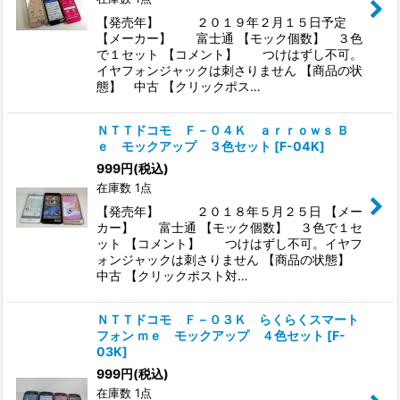
【発売年】 ２０１９年２月１５日予定
【メーカー】 富士通 【モック個数】 ３色
で１セット 【コメント】 つけはずし不可。
イヤフォンジャックは刺さりません 【商品の状
態】 中古 【クリックポス…
ＮＴＴドコモ Ｆ－０４Ｋ ａｒｒｏｗｓ Ｂ
ｅ モックアップ ３色セット
[
F-04K
]
999
円
(税込)
在庫数 1点
【発売年】 ２０１８年５月２５日 【メー
カー】 富士通 【モック個数】 ３色で１セ
ット 【コメント】 つけはずし不可。イヤフ
ォンジャックは刺さりません 【商品の状態】
中古 【クリックポスト対…
ＮＴＴドコモ Ｆ－０３Ｋ らくらくスマート
フォン ｍｅ モックアップ ４色セット
[
F-
03K
]
999
円
(税込)
在庫数 1点