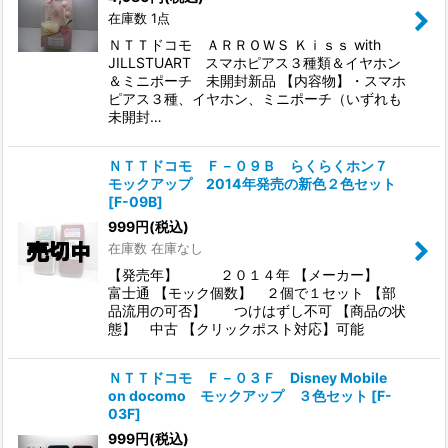
在庫数 1点
ＮＴＴドコモ ＡＲＲＯＷＳ Ｋｉｓｓ with
JILLSTUART スマホピアス３種類＆イヤホン
＆ミニポーチ 未開封新品 【内容物】・スマホ
ピアス３種、イヤホン、ミニポーチ（いずれも
未開封…
ＮＴＴドコモ Ｆ－０９Ｂ らくらくホン７
モックアップ 2014年発売の新色２色セット
[
F-09B
]
999
円
(税込)
在庫数 在庫なし
【発売年】 ２０１４年 【メーカー】
富士通 【モック個数】 ２個で１セット 【部
品流用の可否】 つけはずし不可 【商品の状
態】 中古 【クリックポスト対応】可能
ＮＴＴドコモ Ｆ－０３Ｆ Disney Mobile
on docomo モックアップ ３色セット
[
F-
03F
]
999
円
(税込)