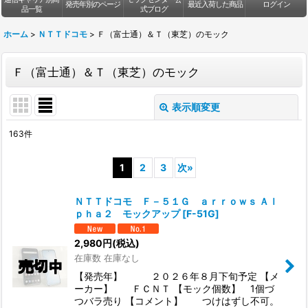
発売年別のページ
最近入荷した商品
ログイン
品一覧
式ブログ
ホーム
>
ＮＴＴドコモ
>
Ｆ（富士通）＆Ｔ（東芝）のモック
Ｆ（富士通）＆Ｔ（東芝）のモック
表示順変更
閉じる
163
件
表示数
:
1
2
3
次
»
並び順
:
ＮＴＴドコモ Ｆ－５１Ｇ ａｒｒｏｗｓ Ａｌ
ｐｈａ２ モックアップ
[
F-51G
]
絞り込む
2,980
円
(税込)
在庫数 在庫なし
【発売年】 ２０２６年８月下旬予定 【メ
ーカー】 ＦＣＮＴ 【モック個数】 1個づ
つバラ売り 【コメント】 つけはずし不可。