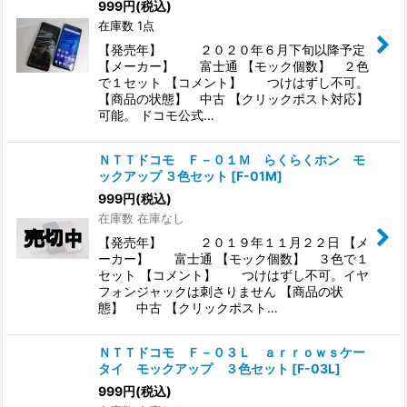
999
円
(税込)
在庫数 1点
【発売年】 ２０２０年６月下旬以降予定
【メーカー】 富士通 【モック個数】 ２色
で１セット 【コメント】 つけはずし不可。
【商品の状態】 中古 【クリックポスト対応】
可能。 ドコモ公式…
ＮＴＴドコモ Ｆ－０１Ｍ らくらくホン モ
ックアップ ３色セット
[
F-01M
]
999
円
(税込)
在庫数 在庫なし
【発売年】 ２０１９年１１月２２日 【メ
ーカー】 富士通 【モック個数】 ３色で１
セット 【コメント】 つけはずし不可。イヤ
フォンジャックは刺さりません 【商品の状
態】 中古 【クリックポスト…
ＮＴＴドコモ Ｆ－０３Ｌ ａｒｒｏｗｓケー
タイ モックアップ ３色セット
[
F-03L
]
999
円
(税込)