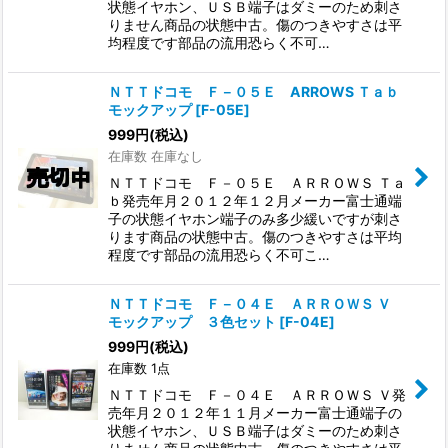
状態イヤホン、ＵＳＢ端子はダミーのため刺さ
りません商品の状態中古。傷のつきやすさは平
均程度です部品の流用恐らく不可…
ＮＴＴドコモ Ｆ－０５Ｅ ARROWS Ｔａｂ
モックアップ
[
F-05E
]
999
円
(税込)
在庫数 在庫なし
ＮＴＴドコモ Ｆ－０５Ｅ ＡＲＲＯＷＳ Ｔａ
ｂ発売年月２０１２年１２月メーカー富士通端
子の状態イヤホン端子のみ多少緩いですが刺さ
ります商品の状態中古。傷のつきやすさは平均
程度です部品の流用恐らく不可こ…
ＮＴＴドコモ Ｆ－０４Ｅ ＡＲＲＯＷＳ Ｖ
モックアップ ３色セット
[
F-04E
]
999
円
(税込)
在庫数 1点
ＮＴＴドコモ Ｆ－０４Ｅ ＡＲＲＯＷＳ Ｖ発
売年月２０１２年１１月メーカー富士通端子の
状態イヤホン、ＵＳＢ端子はダミーのため刺さ