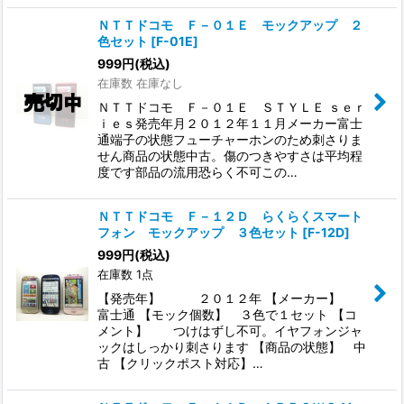
ＮＴＴドコモ Ｆ－０１Ｅ モックアップ ２
色セット
[
F-01E
]
999
円
(税込)
在庫数 在庫なし
ＮＴＴドコモ Ｆ－０１Ｅ ＳＴＹＬＥ ｓｅｒ
ｉｅｓ発売年月２０１２年１１月メーカー富士
通端子の状態フューチャーホンのため刺さりま
せん商品の状態中古。傷のつきやすさは平均程
度です部品の流用恐らく不可この…
ＮＴＴドコモ Ｆ－１２Ｄ らくらくスマート
フォン モックアップ ３色セット
[
F-12D
]
999
円
(税込)
在庫数 1点
【発売年】 ２０１２年 【メーカー】
富士通 【モック個数】 ３色で１セット 【コ
メント】 つけはずし不可。イヤフォンジャ
ックはしっかり刺さります 【商品の状態】 中
古 【クリックポスト対応】…