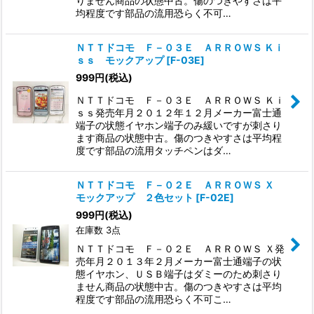
りません商品の状態中古。傷のつきやすさは平
均程度です部品の流用恐らく不可…
ＮＴＴドコモ Ｆ－０３Ｅ ＡＲＲＯＷＳ Ｋｉ
ｓｓ モックアップ
[
F-03E
]
999
円
(税込)
ＮＴＴドコモ Ｆ－０３Ｅ ＡＲＲＯＷＳ Ｋｉ
ｓｓ発売年月２０１２年１２月メーカー富士通
端子の状態イヤホン端子のみ緩いですが刺さり
ます商品の状態中古。傷のつきやすさは平均程
度です部品の流用タッチペンはダ…
ＮＴＴドコモ Ｆ－０２Ｅ ＡＲＲＯＷＳ Ｘ
モックアップ ２色セット
[
F-02E
]
999
円
(税込)
在庫数 3点
ＮＴＴドコモ Ｆ－０２Ｅ ＡＲＲＯＷＳ Ｘ発
売年月２０１３年２月メーカー富士通端子の状
態イヤホン、ＵＳＢ端子はダミーのため刺さり
ません商品の状態中古。傷のつきやすさは平均
程度です部品の流用恐らく不可こ…