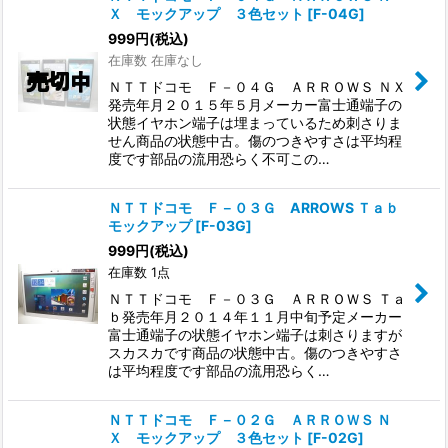
Ｘ モックアップ ３色セット
[
F-04G
]
999
円
(税込)
在庫数 在庫なし
ＮＴＴドコモ Ｆ－０４Ｇ ＡＲＲＯＷＳ ＮＸ
発売年月２０１５年５月メーカー富士通端子の
状態イヤホン端子は埋まっているため刺さりま
せん商品の状態中古。傷のつきやすさは平均程
度です部品の流用恐らく不可この…
ＮＴＴドコモ Ｆ－０３Ｇ ARROWS Ｔａｂ
モックアップ
[
F-03G
]
999
円
(税込)
在庫数 1点
ＮＴＴドコモ Ｆ－０３Ｇ ＡＲＲＯＷＳ Ｔａ
ｂ発売年月２０１４年１１月中旬予定メーカー
富士通端子の状態イヤホン端子は刺さりますが
スカスカです商品の状態中古。傷のつきやすさ
は平均程度です部品の流用恐らく…
ＮＴＴドコモ Ｆ－０２Ｇ ＡＲＲＯＷＳ Ｎ
Ｘ モックアップ ３色セット
[
F-02G
]