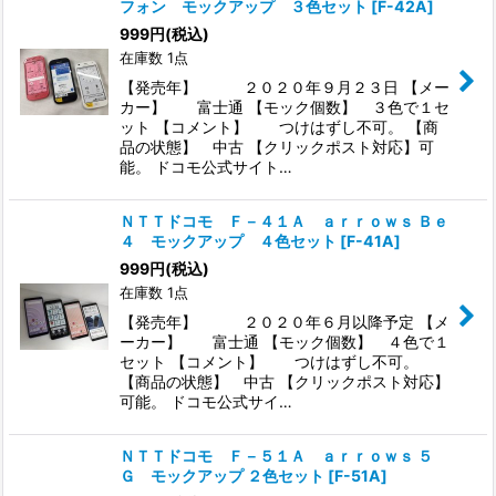
フォン モックアップ ３色セット
[
F-42A
]
999
円
(税込)
在庫数 1点
【発売年】 ２０２０年９月２３日 【メー
カー】 富士通 【モック個数】 ３色で１セ
ット 【コメント】 つけはずし不可。 【商
品の状態】 中古 【クリックポスト対応】可
能。 ドコモ公式サイト…
ＮＴＴドコモ Ｆ－４１Ａ ａｒｒｏｗｓ Ｂｅ
４ モックアップ ４色セット
[
F-41A
]
999
円
(税込)
在庫数 1点
【発売年】 ２０２０年６月以降予定 【メ
ーカー】 富士通 【モック個数】 ４色で１
セット 【コメント】 つけはずし不可。
【商品の状態】 中古 【クリックポスト対応】
可能。 ドコモ公式サイ…
ＮＴＴドコモ Ｆ－５１Ａ ａｒｒｏｗｓ ５
Ｇ モックアップ ２色セット
[
F-51A
]