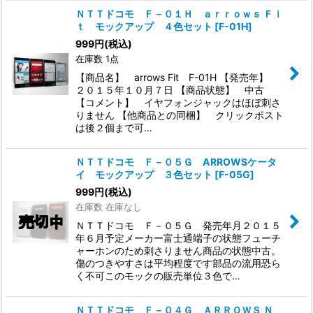
ＮＴＴドコモ Ｆ－０１Ｈ ａｒｒｏｗｓ Ｆｉ
ｔ モックアップ ４色セット
[
F-01H
]
999
円
(税込)
在庫数 1点
【商品名】 arrows Fit F-01H 【発売年】
２０１５年１０月７日 【商品状態】 中古
【コメント】 イヤフォンジャックはほぼ刺さ
りません 【他商品との同梱】 クリックポスト
は後２個まで可…
ＮＴＴドコモ Ｆ－０５Ｇ ARROWSケータ
イ モックアップ ３色セット
[
F-05G
]
999
円
(税込)
在庫数 在庫なし
ＮＴＴドコモ Ｆ－０５Ｇ 発売年月２０１５
年６月予定メーカー富士通端子の状態フューチ
ャーホンのため刺さりません商品の状態中古。
傷のつきやすさは平均程度です部品の流用恐ら
く不可このモックの販売単位３色で…
ＮＴＴドコモ Ｆ－０４Ｇ ＡＲＲＯＷＳ Ｎ