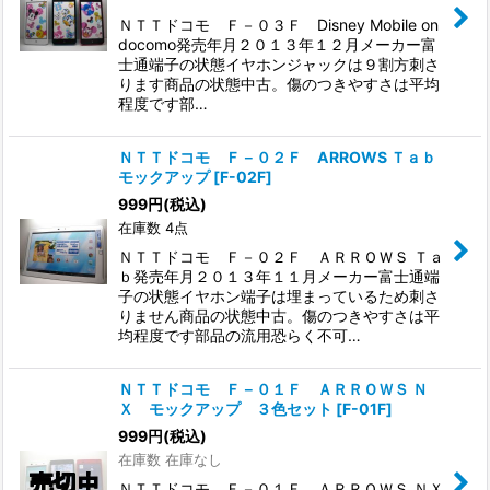
ＮＴＴドコモ Ｆ－０３Ｆ Disney Mobile on
docomo発売年月２０１３年１２月メーカー富
士通端子の状態イヤホンジャックは９割方刺さ
ります商品の状態中古。傷のつきやすさは平均
程度です部…
ＮＴＴドコモ Ｆ－０２Ｆ ARROWS Ｔａｂ
モックアップ
[
F-02F
]
999
円
(税込)
在庫数 4点
ＮＴＴドコモ Ｆ－０２Ｆ ＡＲＲＯＷＳ Ｔａ
ｂ発売年月２０１３年１１月メーカー富士通端
子の状態イヤホン端子は埋まっているため刺さ
りません商品の状態中古。傷のつきやすさは平
均程度です部品の流用恐らく不可…
ＮＴＴドコモ Ｆ－０１Ｆ ＡＲＲＯＷＳ Ｎ
Ｘ モックアップ ３色セット
[
F-01F
]
999
円
(税込)
在庫数 在庫なし
ＮＴＴドコモ Ｆ－０１Ｆ ＡＲＲＯＷＳ ＮＸ