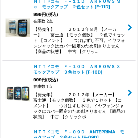
ＮＴＴドコモ Ｆ－１１Ｄ ＡＲＲＯＷＳ Ｍ
ｅ モックアップ ２色セット
[
F-11D
]
999
円
(税込)
在庫数 2点
【発売年】 ２０１２年８月 【メーカ
ー】 富士通 【モック個数】 ２色で１セッ
ト 【コメント】 つけはずし不可。イヤフォ
ンジャックはカバー固定のため刺さりません
【商品の状態】 中古 【クリッ…
ＮＴＴドコモ Ｆ－１０Ｄ ＡＲＲＯＷＳ Ｘ
モックアップ ３色セット
[
F-10D
]
999
円
(税込)
在庫数 1点
【発売年】 ２０１２年 【メーカー】
富士通 【モック個数】 ３色で１セット 【コ
メント】 つけはずし不可。イヤフォンジャ
ックはカバー固定のため刺さりません 【商品の
状態】 中古 【クリックポ…
ＮＴＴドコモ Ｆ－０９Ｄ ANTEPRIMA モ
ックアップ ２色セット
[
F-09D
]