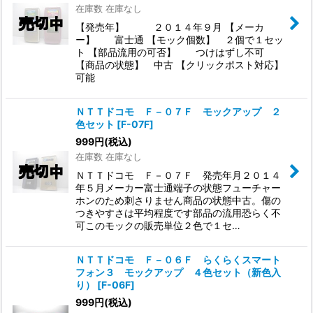
在庫数 在庫なし
【発売年】 ２０１４年９月 【メーカ
ー】 富士通 【モック個数】 ２個で１セッ
ト 【部品流用の可否】 つけはずし不可
【商品の状態】 中古 【クリックポスト対応】
可能
ＮＴＴドコモ Ｆ－０７Ｆ モックアップ ２
色セット
[
F-07F
]
999
円
(税込)
在庫数 在庫なし
ＮＴＴドコモ Ｆ－０７Ｆ 発売年月２０１４
年５月メーカー富士通端子の状態フューチャー
ホンのため刺さりません商品の状態中古。傷の
つきやすさは平均程度です部品の流用恐らく不
可このモックの販売単位２色で１セ…
ＮＴＴドコモ Ｆ－０６Ｆ らくらくスマート
フォン３ モックアップ ４色セット（新色入
り）
[
F-06F
]
999
円
(税込)