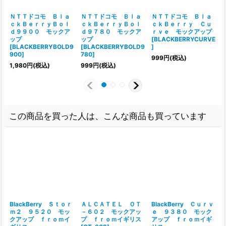
ＮＴＴドコモ Ｂｌａ
ＮＴＴドコモ Ｂｌａ
ＮＴＴドコモ Ｂｌａ
ｃｋＢｅｒｒｙＢｏｌ
ｃｋＢｅｒｒｙＢｏｌ
ｃｋＢｅｒｒｙ Ｃｕ
ｄ９９００ モックア
ｄ９７８０ モックア
ｒｖｅ モックアップ
ップ
ップ
[
BLACKBERRYCURVE
[
BLACKBERRYBOLD9
[
BLACKBERRYBOLD9
]
[
900
]
780
]
999
円
(税込)
1,980
円
(税込)
999
円
(税込)
この商品を買った人は、こんな商品も買っています
BlackBerry Ｓｔｏｒ
ＡＬＣＡＴＥＬ ＯＴ
BlackBerry Ｃｕｒｖ
ｍ２ ９５２０ モッ
－６０２ モックアッ
ｅ ９３８０ モック
クアップ ｆｒｏｍイ
プ ｆｒｏｍイギリス
アップ ｆｒｏｍイギ