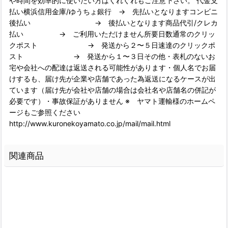
や時間を効率的に使いたい方はくれぐれもご注意下さい。 代金支
払い横浜信用金庫/ゆうちょ銀行 → 先払いとなりますコンビニ
後払い → 後払いとなります商品代引/クレカ
払い → ご利用いただけません所要日数通常のクリッ
クポスト → 発送から２〜５日速達のクリックポ
スト → 発送から１〜３日その他・表札のないお
宅や会社への配達は返送される可能性があります・個人名でお届
けするも、届け先が企業や店舗であった為返送になるケースが出
ています（届け先が会社や店舗の場合は会社名や店舗名の併記が
必要です）・事故保証がありません ※ ヤマト運輸様のホームペ
ージもご参照ください
http://www.kuronekoyamato.co.jp/mail/mail.html
関連商品