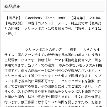
商品詳細
【商品名】 BlackBerry Torch 9860 【発売年】 2011年
【商品状態】 中古【コメント】 メーカー純正品です【他商品
との同梱】 クリックポストは後５個まで可。宅急便、ＥＭＳは
上限なし
クリックポストの使い方 概要 大きさＡ４
サイズ、厚さ２センチまでの郵便物を日本国内のポストに投函す
る配送サービスです。荷物追跡、ヤマト運輸宅急便センター留も
利用できます。当サイトでの注意 ・厚みの少ないモックのみ利用
可能です。個々の商品ページに利用可否の記載がございます。・
クリックポスト１通でモックを１〜６個まで同梱できます。タブ
レット系は基本的に同梱不可です。・クリックポストを複数口に
分けてご利用する場合、その回数分に分けてご注文下さい。・ク
リックポストの許容量や非対応商品をクリックポスト発送でご注
文頂いた場合、弊社で宅急便や国際ＥＭＳにご注文内容の修正を
行います。修正作業に数十分〜６５時間を要しますため、お急ぎ