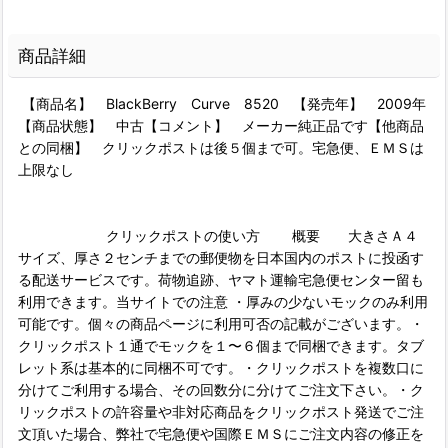
商品詳細
【商品名】 BlackBerry Curve 8520 【発売年】 2009年
【商品状態】 中古【コメント】 メーカー純正品です【他商品
との同梱】 クリックポストは後５個まで可。宅急便、ＥＭＳは
上限なし
クリックポストの使い方 概要 大きさＡ４
サイズ、厚さ２センチまでの郵便物を日本国内のポストに投函す
る配送サービスです。荷物追跡、ヤマト運輸宅急便センター留も
利用できます。当サイトでの注意 ・厚みの少ないモックのみ利用
可能です。個々の商品ページに利用可否の記載がございます。・
クリックポスト１通でモックを１〜６個まで同梱できます。タブ
レット系は基本的に同梱不可です。・クリックポストを複数口に
分けてご利用する場合、その回数分に分けてご注文下さい。・ク
リックポストの許容量や非対応商品をクリックポスト発送でご注
文頂いた場合、弊社で宅急便や国際ＥＭＳにご注文内容の修正を