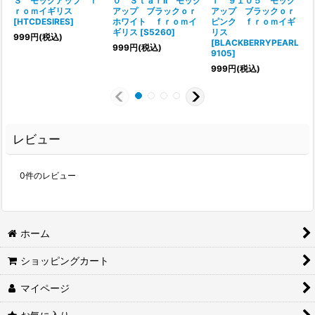
Ｓ モックアップ ｆ
０ ＳｔａｒII モック
ｌ ９１０５ モック
ｒｏｍイギリス
アップ ブラックｏｒ
アップ ブラックｏｒ
[
HTCDESIRES
]
ホワイト ｆｒｏｍイ
ピンク ｆｒｏｍイギ
ギリス
[
S5260
]
リス
[
999
円
(税込)
[
BLACKBERRYPEARL
999
円
(税込)
9105
]
999
円
(税込)
レビュー
0
件のレビュー
ホーム
ショッピングカート
マイページ