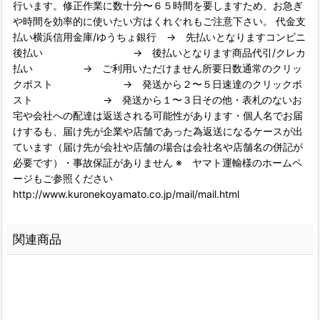
行います。修正作業に数十分〜６５時間を要しますため、お急ぎ
や時間を効率的に使いたい方はくれぐれもご注意下さい。 代金支
払い横浜信用金庫/ゆうちょ銀行 → 先払いとなりますコンビニ
後払い → 後払いとなります商品代引/クレカ
払い → ご利用いただけません所要日数通常のクリッ
クポスト → 発送から２〜５日速達のクリックポ
スト → 発送から１〜３日その他・表札のないお
宅や会社への配達は返送される可能性があります・個人名でお届
けするも、届け先が企業や店舗であった為返送になるケースが出
ています（届け先が会社や店舗の場合は会社名や店舗名の併記が
必要です）・事故保証がありません ※ ヤマト運輸様のホームペ
ージもご参照ください
http://www.kuronekoyamato.co.jp/mail/mail.html
関連商品