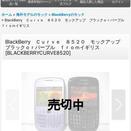
発売年別のページ
最近入荷した商品
ログイン
品一覧
式ブログ
ホーム
>
海外モデルのモック
>
BlackBerryのモック
>
BlackBerry Ｃｕｒｖｅ ８５２０ モックアップ ブラックｏｒパープル
ｆｒｏｍイギリス
BlackBerry Ｃｕｒｖｅ ８５２０ モックアップ
ブラックｏｒパープル ｆｒｏｍイギリス
[
BLACKBERRYCURVE8520
]