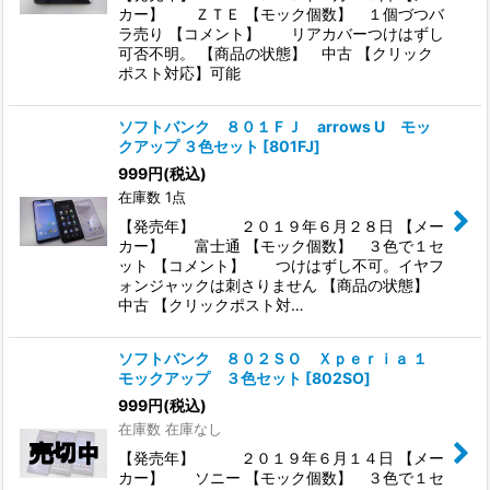
カー】 ＺＴＥ 【モック個数】 １個づつバ
ラ売り 【コメント】 リアカバーつけはずし
可否不明。 【商品の状態】 中古 【クリック
ポスト対応】可能
ソフトバンク ８０１ＦＪ arrows U モッ
クアップ ３色セット
[
801FJ
]
999
円
(税込)
在庫数 1点
【発売年】 ２０１９年６月２８日 【メー
カー】 富士通 【モック個数】 ３色で１セ
ット 【コメント】 つけはずし不可。イヤフ
ォンジャックは刺さりません 【商品の状態】
中古 【クリックポスト対…
ソフトバンク ８０２ＳＯ Ｘｐｅｒｉａ １
モックアップ ３色セット
[
802SO
]
999
円
(税込)
在庫数 在庫なし
【発売年】 ２０１９年６月１４日 【メー
カー】 ソニー 【モック個数】 ３色で１セ