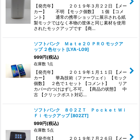
【発売年】 ２０１９年３月２２日 【メー
カー】 不明 【モック個数】 １個 【コメ
ント】 通常の携帯ショップに展示される紙
製モックではなく本物の筐体と同じ素材を使用
されたモックアップです 【商…
ソフトバンク Ｍａｔｅ２０ ＰＲＯ モックア
ップ ２色セット
[
LYA-L09
]
999
円
(税込)
在庫数 1点
【発売年】 ２０１９年１月１１日 【メー
カー】 華為技術（ファーウェイ） 【モック
個数】 ２色で１セット 【コメント】 リア
カバーのつけはずし不可。 【商品の状態】 中
古 【クリックポスト対応…
ソフトバンク ８０２ＺＴ Ｐｏｃｋｅｔ Ｗｉ
Ｆｉ モックアップ
[
802ZT
]
999
円
(税込)
在庫数 5点
【発売年】 ２０１９年７月２６日 【メー