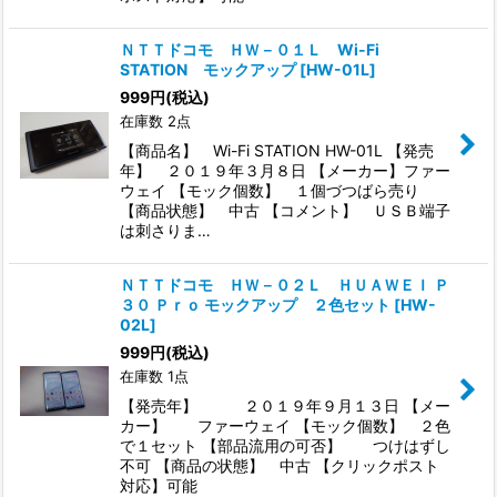
ＮＴＴドコモ ＨＷ－０１Ｌ Wi-Fi
STATION モックアップ
[
HW-01L
]
999
円
(税込)
在庫数 2点
【商品名】 Wi-Fi STATION HW-01L 【発売
年】 ２０１９年３月８日 【メーカー】ファー
ウェイ 【モック個数】 １個づつばら売り
【商品状態】 中古 【コメント】 ＵＳＢ端子
は刺さりま…
ＮＴＴドコモ ＨＷ－０２Ｌ ＨＵＡＷＥＩ Ｐ
３０ Ｐｒｏ モックアップ ２色セット
[
HW-
02L
]
999
円
(税込)
在庫数 1点
【発売年】 ２０１９年９月１３日 【メー
カー】 ファーウェイ 【モック個数】 ２色
で１セット 【部品流用の可否】 つけはずし
不可 【商品の状態】 中古 【クリックポスト
対応】可能