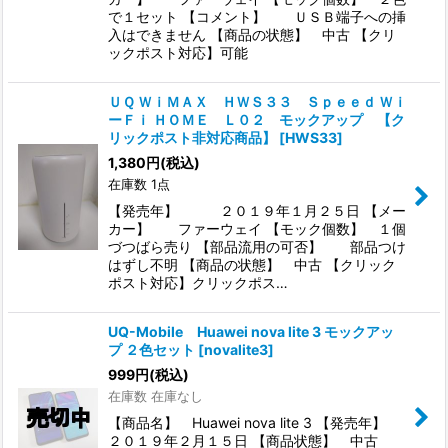
で１セット 【コメント】 ＵＳＢ端子への挿
入はできません 【商品の状態】 中古 【クリ
ックポスト対応】可能
ＵＱ ＷｉＭＡＸ ＨＷＳ３３ Ｓｐｅｅｄ Ｗｉ
ーＦｉ ＨＯＭＥ Ｌ０２ モックアップ 【ク
リックポスト非対応商品】
[
HWS33
]
1,380
円
(税込)
在庫数 1点
【発売年】 ２０１９年１月２５日 【メー
カー】 ファーウェイ 【モック個数】 １個
づつばら売り 【部品流用の可否】 部品つけ
はずし不明 【商品の状態】 中古 【クリック
ポスト対応】クリックポス…
UQ-Mobile Huawei nova lite 3 モックアッ
プ ２色セット
[
novalite3
]
999
円
(税込)
在庫数 在庫なし
【商品名】 Huawei nova lite 3 【発売年】
２０１９年２月１５日 【商品状態】 中古