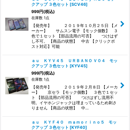
クアップ ３色セット
[
SCV46
]
999
円
(税込)
在庫数 1点
【発売年】 ２０１９年１０月２５日 【メ
ーカー】 サムスン電子 【モック個数】 ３
色で１セット 【部品流用の可否】 つけはず
し不可。 【商品の状態】 中古 【クリックポ
スト対応】可能
ａｕ ＫＹＶ４５ ＵＲＢＡＮＯ Ｖ０４ モッ
クアップ ３色セット
[
KYV45
]
999
円
(税込)
在庫数 1点
【発売年】 ２０１９年２月８日 【メーカ
ー】 京セラ 【モック個数】 ３色で１セッ
ト 【部品流用の可否】 つけはずし流用不
明。イヤホンジャックは埋まっているため刺さ
りません 【商品の状態】 中…
ａｕ ＫＹＦ４０ ｍａｍｏｒｉｎｏ５ モッ
クアップ ３色セット
[
KYF40
]