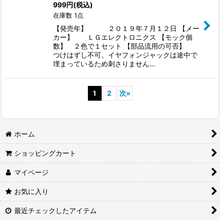
999
円
(税込)
在庫数 1点
【発売年】 ２０１９年７月１２日 【メー
カー】 ＬＧエレクトロニクス 【モック個
数】 ２色で１セット 【部品流用の可否】
つけはずし不可。イヤフォンジャックは途中で
埋まっているため刺さりません…
1
2
次
»
ホーム
ショッピングカート
マイページ
お気に入り
最近チェックしたアイテム