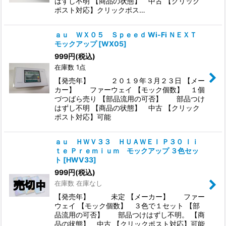
はずし不明 【商品の状態】 中古 【クリック
ポスト対応】クリックポス…
ａｕ ＷＸ０５ Ｓｐｅｅｄ Wi-Fi ＮＥＸＴ
モックアップ
[
WX05
]
999
円
(税込)
在庫数 1点
【発売年】 ２０１９年３月２３日 【メー
カー】 ファーウェイ 【モック個数】 １個
づつばら売り 【部品流用の可否】 部品つけ
はずし不明 【商品の状態】 中古 【クリック
ポスト対応】可能
ａｕ ＨＷＶ３３ ＨＵＡＷＥＩ Ｐ３０ ｌｉ
ｔｅ Ｐｒｅｍｉｕｍ モックアップ ３色セッ
ト
[
HWV33
]
999
円
(税込)
在庫数 在庫なし
【発売年】 未定 【メーカー】 ファー
ウェイ 【モック個数】 ３色で１セット 【部
品流用の可否】 部品つけはずし不明。 【商
品の状態】 中古 【クリックポスト対応】可能