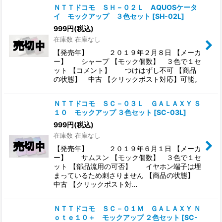
ＮＴＴドコモ ＳＨ－０２Ｌ AQUOSケータ
イ モックアップ ３色セット
[
SH-02L
]
999
円
(税込)
在庫数 在庫なし
【発売年】 ２０１９年２月８日 【メーカ
ー】 シャープ 【モック個数】 ３色で１セ
ット 【コメント】 つけはずし不可 【商品
の状態】 中古 【クリックポスト対応】可能。
ＮＴＴドコモ ＳＣ－０３Ｌ ＧＡＬＡＸＹ Ｓ
１０ モックアップ ３色セット
[
SC-03L
]
999
円
(税込)
在庫数 在庫なし
【発売年】 ２０１９年６月１日 【メーカ
ー】 サムスン 【モック個数】 ３色で１セ
ット 【部品流用の可否】 イヤホン端子は埋
まっているため刺さりません 【商品の状態】
中古 【クリックポスト対…
ＮＴＴドコモ ＳＣ－０１Ｍ ＧＡＬＡＸＹ Ｎ
ｏｔｅ１０＋ モックアップ ２色セット
[
SC-