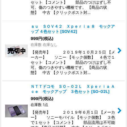
セット 【コメント】 部品のつけはずし不
可。傷のつきやすい機種です。 【商品の状
態】 中古 【クリックポスト対…
ａｕ ＳＯＶ４２ Ｘｐｅｒｉａ ８ モックア
ップ ４色セット
[
SOV42
]
999
円
(税込)
在庫数 在庫なし
【発売年】 ２０１９年１０月２５日 【メ
ーカー】 ソニー 【モック個数】 ４色で１
セット 【コメント】 部品のつけはずし不
可。傷のつきやすい機種です。 【商品の状
態】 中古 【クリックポスト対…
ＮＴＴドコモ ＳＯ－０２Ｌ Ｘｐｅｒｉａ Ａ
ｃｅ モックアップ ３色セット
[
SO-02L
]
999
円
(税込)
在庫数 1点
【発売年】 ２０１９年６月１日 【メーカ
ー】 ソニーモバイル 【モック個数】 ３色
で１セット 【コメント】 部品流用は不可能