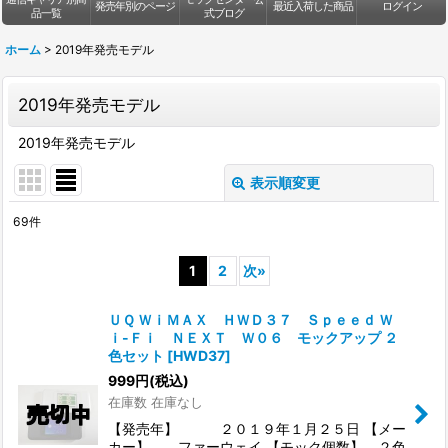
発売年別のページ
最近入荷した商品
ログイン
品一覧
式ブログ
ホーム
>
2019年発売モデル
2019年発売モデル
2019年発売モデル
表示順変更
閉じる
69
件
表示数
:
1
2
次
»
並び順
:
ＵＱ ＷｉＭＡＸ ＨＷＤ３７ Ｓｐｅｅｄ Ｗ
ｉ-Ｆｉ ＮＥＸＴ Ｗ０６ モックアップ ２
絞り込む
色セット
[
HWD37
]
999
円
(税込)
在庫数 在庫なし
【発売年】 ２０１９年１月２５日 【メー
カー】 ファーウェイ 【モック個数】 ２色