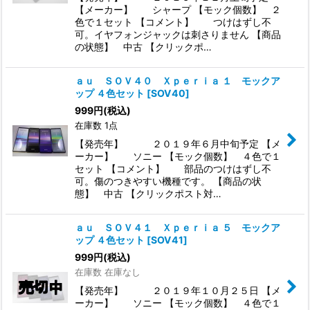
【メーカー】 シャープ 【モック個数】 ２
色で１セット 【コメント】 つけはずし不
可。イヤフォンジャックは刺さりません 【商品
の状態】 中古 【クリックポ…
ａｕ ＳＯＶ４０ Ｘｐｅｒｉａ １ モックア
ップ ４色セット
[
SOV40
]
999
円
(税込)
在庫数 1点
【発売年】 ２０１９年６月中旬予定 【メ
ーカー】 ソニー 【モック個数】 ４色で１
セット 【コメント】 部品のつけはずし不
可。傷のつきやすい機種です。 【商品の状
態】 中古 【クリックポスト対…
ａｕ ＳＯＶ４１ Ｘｐｅｒｉａ ５ モックア
ップ ４色セット
[
SOV41
]
999
円
(税込)
在庫数 在庫なし
【発売年】 ２０１９年１０月２５日 【メ
ーカー】 ソニー 【モック個数】 ４色で１