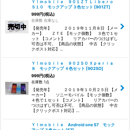
Ｙ！ｍｏｂｉｌｅ ９０１ＺＴ Ｌｉｂｅｒｏ
Ｓ１０ モックアップ ３色セット
[
901ZT
]
999
円
(税込)
在庫数 在庫なし
【発売年】 ２０１９年１１月８日 【メー
カー】 ＺＴＥ 【モック個数】 ３色で１セ
ット 【コメント】 リアカバーのつけはずし
可否は不可。 【商品の状態】 中古 【クリッ
クポスト対応】…
Ｙ！ｍｏｂｉｌｅ ９０２ＳＯ Ｘｐｅｒｉａ
８ モックアップ ４色セット
[
902SO
]
999
円
(税込)
在庫数 1点
【発売年】 ２０１９年１０月２５日 【メ
ーカー】 ソニーモバイル 【モック個数】
４色で１セット 【コメント】 リアカバーの
つけはずし可否は不可。 【商品の状態】 中古
【クリックポスト対応】…
Ｙ！ｍｏｂｉｌｅ Android one S7 モック
アップ ３色セット
[
S7
]