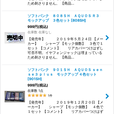
ため刺さりません。 【商品…
ソフトバンク ８０８ＳＨ ＡＱＵＯＳ Ｒ３
モックアップ ３色セット
[
808SH
]
999
円
(税込)
在庫数 在庫なし
【発売年】 ２０１９年５月２４日 【メー
カー】 シャープ 【モック個数】 ３色で１
セット 【コメント】 リアカバーつけはずし
可否不明。イヤフォンジャックは埋まっている
ため刺さりません。 【商品…
ソフトバンク ９０１ＳＨ ＡＱＵＯＳ ｓｅｎ
ｓｅ３ ｐｌｕｓ モックアップ ４色セット
[
901SH
]
999
円
(税込)
在庫数 1点
1
件
【発売年】 ２０１９年１２月２０日 【メ
ーカー】 シャープ 【モック個数】 ４色で
１セット 【コメント】 リアカバーつけはず