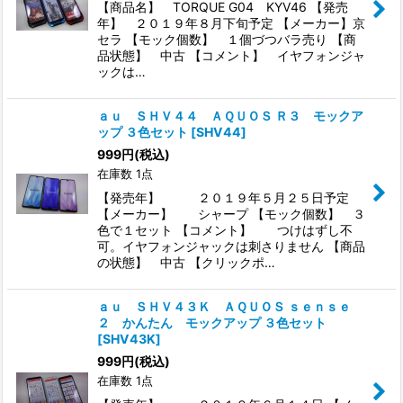
【商品名】 TORQUE G04 KYV46 【発売
年】 ２０１９年８月下旬予定 【メーカー】京
セラ 【モック個数】 １個づつバラ売り 【商
品状態】 中古 【コメント】 イヤフォンジャ
ックは…
ａｕ ＳＨＶ４４ ＡＱＵＯＳ Ｒ３ モックア
ップ ３色セット
[
SHV44
]
999
円
(税込)
在庫数 1点
【発売年】 ２０１９年５月２５日予定
【メーカー】 シャープ 【モック個数】 ３
色で１セット 【コメント】 つけはずし不
可。イヤフォンジャックは刺さりません 【商品
の状態】 中古 【クリックポ…
ａｕ ＳＨＶ４３Ｋ ＡＱＵＯＳ ｓｅｎｓｅ
２ かんたん モックアップ ３色セット
[
SHV43K
]
999
円
(税込)
在庫数 1点