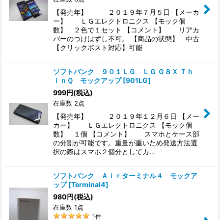
【発売年】 ２０１９年７月５日 【メーカ
ー】 ＬＧエレクトロニクス 【モック個
数】 ２色で１セット 【コメント】 リアカ
バーのつけはずし不可。 【商品の状態】 中古
【クリックポスト対応】可能
ソフトバンク ９０１ＬＧ ＬＧ Ｇ８Ｘ Ｔｈ
ｉｎＱ モックアップ
[
901LG
]
999
円
(税込)
在庫数 2点
【発売年】 ２０１９年１２月６日 【メー
カー】 ＬＧエレクトロニクス 【モック個
数】 １個 【コメント】 スマホとケース部
の分割が可能です。重量が重いため発送方法選
択の際はスマホ２個分としてカ…
ソフトバンク Ａｉｒターミナル４ モックア
ップ
[
Terminal4
]
980
円
(税込)
在庫数 1点
1
件