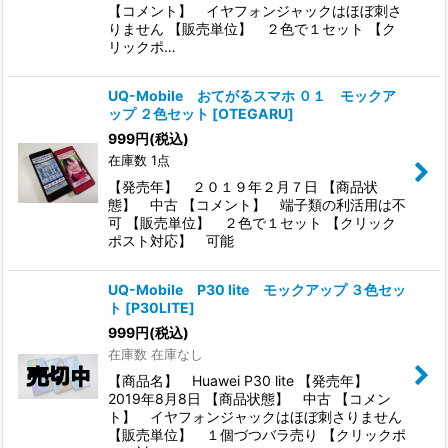
【コメント】 イヤフォンジャックはほぼ刺さ
りません 【販売単位】 ２色で１セット 【ク
リックポ…
UQ-Mobile おてがるスマホ ０１ モックア
ップ ２色セット
[
OTEGARU
]
999
円
(税込)
在庫数 1点
【発売年】 ２０１９年２月７日 【商品状
態】 中古 【コメント】 端子類の利活用は不
可 【販売単位】 ２色で１セット 【クリック
ポスト対応】 可能
UQ-Mobile P30 lite モックアップ ３色セッ
ト
[
P30LITE
]
999
円
(税込)
在庫数 在庫なし
【商品名】 Huawei P30 lite 【発売年】
2019年8月8日 【商品状態】 中古 【コメン
ト】 イヤフォンジャックはほぼ刺さりません
【販売単位】 １個づつバラ売り 【クリックポ