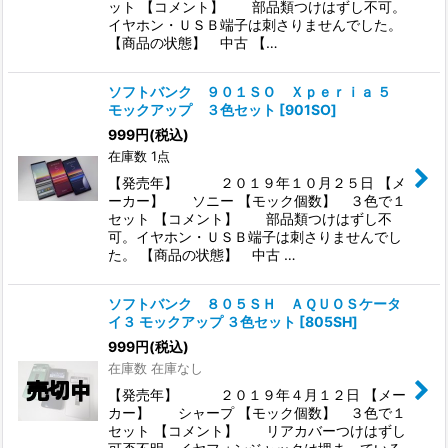
ット 【コメント】 部品類つけはずし不可。
イヤホン・ＵＳＢ端子は刺さりませんでした。
【商品の状態】 中古 【…
ソフトバンク ９０１ＳＯ Ｘｐｅｒｉａ ５
モックアップ ３色セット
[
901SO
]
999
円
(税込)
在庫数 1点
【発売年】 ２０１９年１０月２５日 【メ
ーカー】 ソニー 【モック個数】 ３色で１
セット 【コメント】 部品類つけはずし不
可。イヤホン・ＵＳＢ端子は刺さりませんでし
た。 【商品の状態】 中古 …
ソフトバンク ８０５ＳＨ ＡＱＵＯＳケータ
イ３ モックアップ ３色セット
[
805SH
]
999
円
(税込)
在庫数 在庫なし
【発売年】 ２０１９年４月１２日 【メー
カー】 シャープ 【モック個数】 ３色で１
セット 【コメント】 リアカバーつけはずし