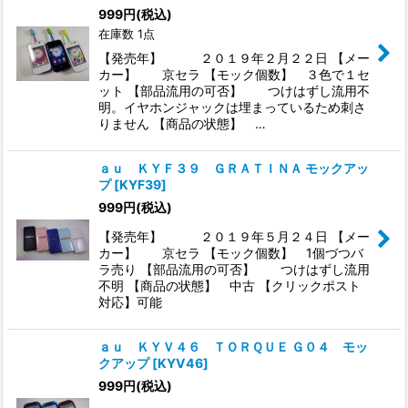
999
円
(税込)
在庫数 1点
【発売年】 ２０１９年２月２２日 【メー
カー】 京セラ 【モック個数】 ３色で１セ
ット 【部品流用の可否】 つけはずし流用不
明。イヤホンジャックは埋まっているため刺さ
りません 【商品の状態】 …
ａｕ ＫＹＦ３９ ＧＲＡＴＩＮＡ モックアッ
プ
[
KYF39
]
999
円
(税込)
【発売年】 ２０１９年５月２４日 【メー
カー】 京セラ 【モック個数】 1個づつバ
ラ売り 【部品流用の可否】 つけはずし流用
不明 【商品の状態】 中古 【クリックポスト
対応】可能
ａｕ ＫＹＶ４６ ＴＯＲＱＵＥ Ｇ０４ モッ
クアップ
[
KYV46
]
999
円
(税込)