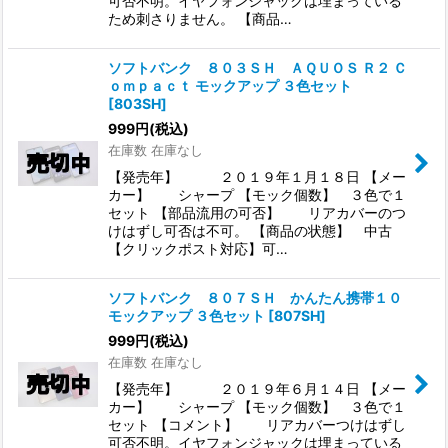
可否不明。イヤフォンジャックは埋まっている
ため刺さりません。 【商品…
ソフトバンク ８０３ＳＨ ＡＱＵＯＳ Ｒ２ Ｃ
ｏｍｐａｃｔ モックアップ ３色セット
[
803SH
]
999
円
(税込)
在庫数 在庫なし
【発売年】 ２０１９年１月１８日 【メー
カー】 シャープ 【モック個数】 ３色で１
セット 【部品流用の可否】 リアカバーのつ
けはずし可否は不可。 【商品の状態】 中古
【クリックポスト対応】可…
ソフトバンク ８０７ＳＨ かんたん携帯１０
モックアップ ３色セット
[
807SH
]
999
円
(税込)
在庫数 在庫なし
【発売年】 ２０１９年６月１４日 【メー
カー】 シャープ 【モック個数】 ３色で１
セット 【コメント】 リアカバーつけはずし
可否不明。イヤフォンジャックは埋まっている