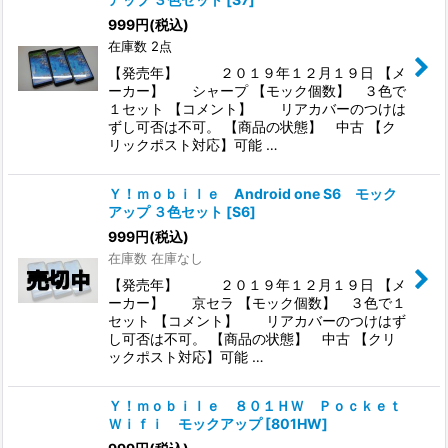
999
円
(税込)
在庫数 2点
【発売年】 ２０１９年１２月１９日 【メ
ーカー】 シャープ 【モック個数】 ３色で
１セット 【コメント】 リアカバーのつけは
ずし可否は不可。 【商品の状態】 中古 【ク
リックポスト対応】可能 …
Ｙ！ｍｏｂｉｌｅ Android one S6 モック
アップ ３色セット
[
S6
]
999
円
(税込)
在庫数 在庫なし
【発売年】 ２０１９年１２月１９日 【メ
ーカー】 京セラ 【モック個数】 ３色で１
セット 【コメント】 リアカバーのつけはず
し可否は不可。 【商品の状態】 中古 【クリ
ックポスト対応】可能 …
Ｙ！ｍｏｂｉｌｅ ８０１ＨＷ Ｐｏｃｋｅｔ
Ｗｉｆｉ モックアップ
[
801HW
]