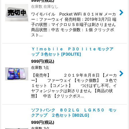
999
円
(税込)
在庫数 在庫なし
ワイモバイル Pocket WiFi ８０１ＨＷ メーカ
ー：ファーウェイ 発売時期：2019年3月7日 端
子の状態：マイクロＵＳＢ端子は刺さりません
商品状態：中古 モック個数：１個 クリックポ
スト…
Ｙ！ｍｏｂｉｌｅ Ｐ３０ ｌｉｔｅ モックア
ップ ３色セット
[
P30LITE
]
999
円
(税込)
在庫数 1点
【発売年】 ２０１９年８月８日 【メーカ
ー】 ファーウェイ 【モック個数】 ３色で
１セット 【コメント】 つけはずし不可。イ
ヤフォンジャックは刺さりません 【商品の状
態】 中古 【クリックポス…
ソフトバンク ８０２ＬＧ ＬＧ Ｋ５０ モッ
クアップ ２色セット
[
802LG
]
999
円
(税込)
在庫数 3点