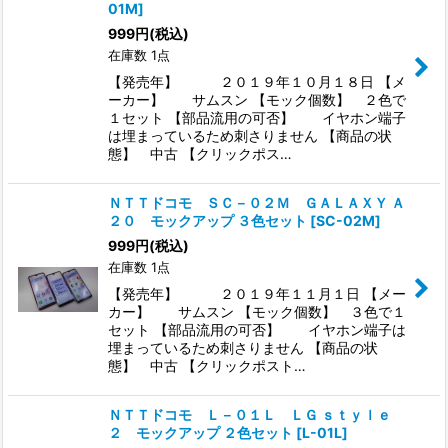
01M
]
999
円
(税込)
在庫数 1点
【発売年】 ２０１９年１０月１８日 【メ
ーカー】 サムスン 【モック個数】 ２色で
１セット 【部品流用の可否】 イヤホン端子
は埋まっているため刺さりません 【商品の状
態】 中古 【クリックポス…
ＮＴＴドコモ ＳＣ－０２Ｍ ＧＡＬＡＸＹ Ａ
２０ モックアップ ３色セット
[
SC-02M
]
999
円
(税込)
在庫数 1点
【発売年】 ２０１９年１１月１日 【メー
カー】 サムスン 【モック個数】 ３色で１
セット 【部品流用の可否】 イヤホン端子は
埋まっているため刺さりません 【商品の状
態】 中古 【クリックポスト…
ＮＴＴドコモ Ｌ－０１Ｌ ＬＧ ｓｔｙｌｅ
２ モックアップ ２色セット
[
L-01L
]