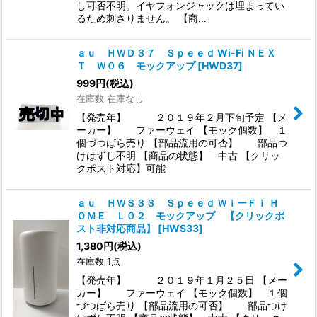
し可否不明。イヤフォンジャックは埋まってい
るため刺さりません。 【商…
ａｕ ＨＷＤ３７ Ｓｐｅｅｄ Wi-Fi ＮＥＸ
Ｔ Ｗ０６ モックアップ
[
HWD37
]
999
円
(税込)
在庫数 在庫なし
【発売年】 ２０１９年２月下旬予定 【メ
ーカー】 ファーウェイ 【モック個数】 １
個づつばら売り 【部品流用の可否】 部品つ
けはずし不明 【商品の状態】 中古 【クリッ
クポスト対応】可能
ａｕ ＨＷＳ３３ Ｓｐｅｅｄ ＷｉーＦｉ Ｈ
ＯＭＥ Ｌ０２ モックアップ 【クリックポ
スト非対応商品】
[
HWS33
]
1,380
円
(税込)
在庫数 1点
【発売年】 ２０１９年１月２５日 【メー
カー】 ファーウェイ 【モック個数】 １個
づつばら売り 【部品流用の可否】 部品つけ