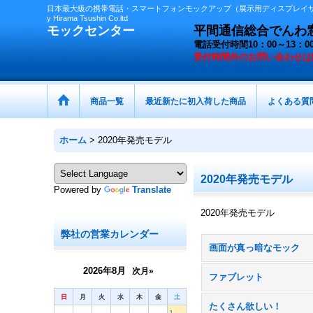
日本最大級の携帯電話・スマートフォンモックアップ（展示用ディスプレイサン
y Hirama Tsushin Co.ltd
モックセンター
平間通信総合でんわ窓口 
電話受付時間10：00～13
受付時間外の
お問い合わせは
商品一覧
最近新たに初入荷した商品
よくある質
ホーム
>
2020年発売モデル
2020年発売モデル
Powered by
Translate
2020年発売モデル
弊社の営業カレンダー
画面が真っ暗なモック
2026年8月
次月»
ファブレット
日
月
火
水
木
金
土
たくさん欲しい！