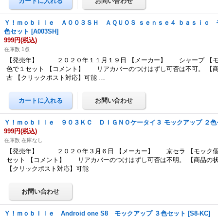
Ｙ！ｍｏｂｉｌｅ Ａ００３ＳＨ ＡＱＵＯＳ ｓｅｎｓｅ４ ｂａｓｉｃ 
色セット
[
A003SH
]
999円
(税込)
在庫数 1点
【発売年】 ２０２０年１１月１９日 【メーカー】 シャープ 【モ
色で１セット 【コメント】 リアカバーのつけはずし可否は不可。 【
古 【クリックポスト対応】可能 …
Ｙ！ｍｏｂｉｌｅ ９０３ＫＣ ＤＩＧＮＯケータイ３ モックアップ ２色
999円
(税込)
在庫数 在庫なし
【発売年】 ２０２０年３月６日 【メーカー】 京セラ 【モック個
セット 【コメント】 リアカバーのつけはずし可否は不明。 【商品の
【クリックポスト対応】可能
Ｙ！ｍｏｂｉｌｅ Android one S8 モックアップ ３色セット
[
S8-KC
]