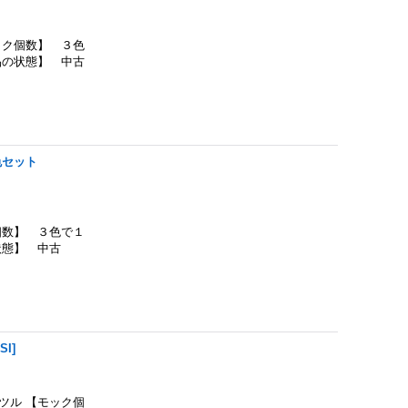
ク個数】 ３色
品の状態】 中古
色セット
数】 ３色で１
状態】 中古
SI
]
ル 【モック個