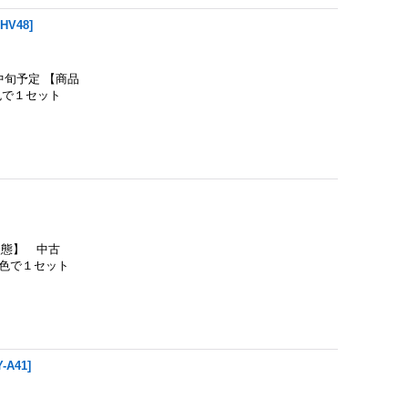
HV48
]
月中旬予定 【商品
色で１セット
状態】 中古
色で１セット
-A41
]