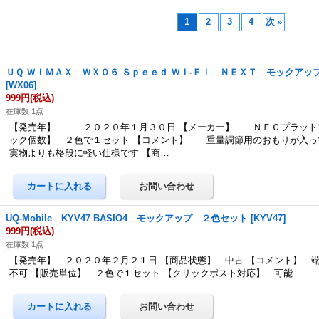
1
2
3
4
次
»
ＵＱ ＷｉＭＡＸ ＷＸ０６ Ｓｐｅｅｄ Ｗｉ-Ｆｉ ＮＥＸＴ モックアッ
[
WX06
]
999円
(税込)
在庫数 1点
【発売年】 ２０２０年１月３０日 【メーカー】 ＮＥＣプラットフ
ック個数】 ２色で１セット 【コメント】 重量調節用のおもりが入っ
実物よりも格段に軽い仕様です 【商…
UQ-Mobile KYV47 BASIO4 モックアップ ２色セット
[
KYV47
]
999円
(税込)
在庫数 1点
【発売年】 ２０２０年２月２１日 【商品状態】 中古 【コメント】 
不可 【販売単位】 ２色で１セット 【クリックポスト対応】 可能