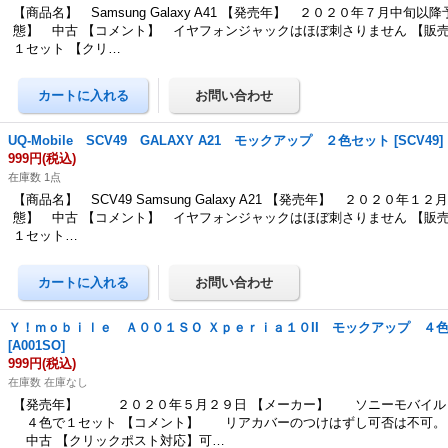
【商品名】 Samsung Galaxy A41 【発売年】 ２０２０年７月中旬以
態】 中古 【コメント】 イヤフォンジャックはほぼ刺さりません 【販
１セット 【クリ…
UQ-Mobile SCV49 GALAXY A21 モックアップ ２色セット
[
SCV49
]
999円
(税込)
在庫数 1点
【商品名】 SCV49 Samsung Galaxy A21 【発売年】 ２０２０年１
態】 中古 【コメント】 イヤフォンジャックはほぼ刺さりません 【販
１セット…
Ｙ！ｍｏｂｉｌｅ Ａ００１ＳＯ Ｘｐｅｒｉａ１０II モックアップ ４
[
A001SO
]
999円
(税込)
在庫数 在庫なし
【発売年】 ２０２０年５月２９日 【メーカー】 ソニーモバイル 
４色で１セット 【コメント】 リアカバーのつけはずし可否は不可。
中古 【クリックポスト対応】可…