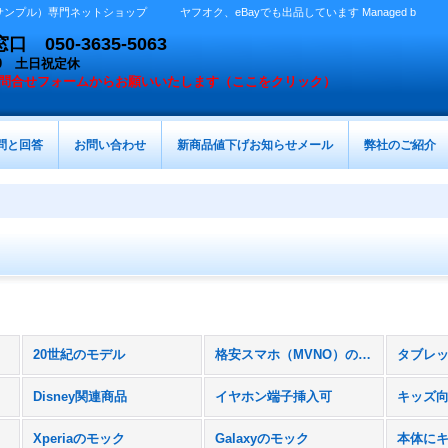
プル）専門ネットショップ ヤフオク、eBayでも出品しています Managed b
050-3635-5063
：00 土日祝定休
問合せフォームからお願いいたします（ここをクリック）
問と回答
お問い合わせ
新商品値下げお知らせメール
弊社のご紹介
20世紀のモデル
格安スマホ（MVNO）のスマホ
Disney関連商品
イヤホン端子挿入可
キッズ
Xperiaのモック
Galaxyのモック