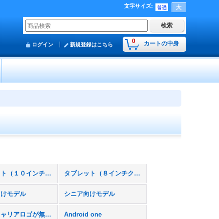
文字サイズ
:
0
カートの中身
ログイン
新規登録はこちら
タブレット（１０インチクラス）
タブレット（８インチクラス）
向けモデル
シニア向けモデル
本体にキャリアロゴが無いスマホモック
Android one