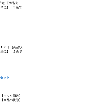
降予定 【商品状
売単位】 ３色で
２月１２日 【商品状
売単位】 ２色で
色セット
【モック個数】
 【商品の状態】