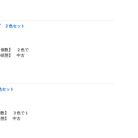
プ ２色セット
個数】 ２色で
の状態】 中古
色セット
数】 ３色で１
状態】 中古