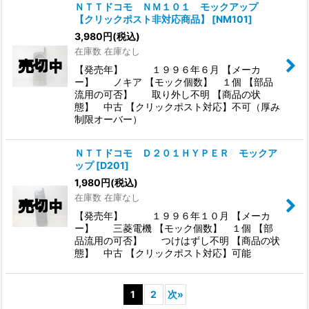
ＮＴＴドコモ ＮＭ１０１ モックアップ
【クリックポスト非対応商品】
[
NM101
]
3,980
円
(税込)
在庫数 在庫なし
【発売年】 １９９６年６月 【メーカ
ー】 ノキア 【モック個数】 １個 【部品
流用の可否】 取り外し不明 【商品の状
態】 中古 【クリックポスト対応】不可（厚み
制限オーバー）
ＮＴＴドコモ Ｄ２０１ＨＹＰＥＲ モックア
ップ
[
D201
]
1,980
円
(税込)
在庫数 在庫なし
【発売年】 １９９６年１０月 【メーカ
ー】 三菱電機 【モック個数】 １個 【部
品流用の可否】 つけはずし不明 【商品の状
態】 中古 【クリックポスト対応】可能
1
2
次
»