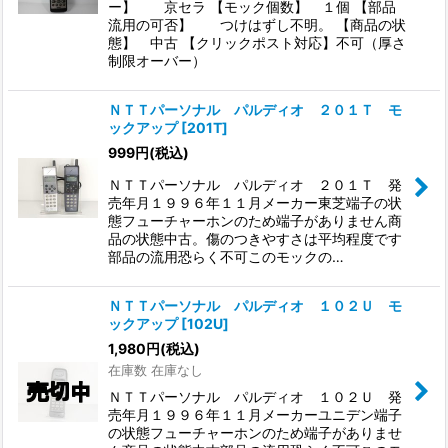
ー】 京セラ 【モック個数】 １個 【部品
流用の可否】 つけはずし不明。 【商品の状
態】 中古 【クリックポスト対応】不可（厚さ
制限オーバー）
ＮＴＴパーソナル パルディオ ２０１Ｔ モ
ックアップ
[
201T
]
999
円
(税込)
ＮＴＴパーソナル パルディオ ２０１Ｔ 発
売年月１９９６年１１月メーカー東芝端子の状
態フューチャーホンのため端子がありません商
品の状態中古。傷のつきやすさは平均程度です
部品の流用恐らく不可このモックの…
ＮＴＴパーソナル パルディオ １０２Ｕ モ
ックアップ
[
102U
]
1,980
円
(税込)
在庫数 在庫なし
ＮＴＴパーソナル パルディオ １０２Ｕ 発
売年月１９９６年１１月メーカーユニデン端子
の状態フューチャーホンのため端子がありませ