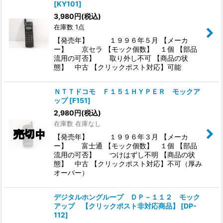
[
KY101
]
3,980
円
(税込)
在庫数 1点
【発売年】 １９９６年５月 【メーカ
ー】 京セラ 【モック個数】 １個 【部品
流用の可否】 取り外し不可 【商品の状
態】 中古 【クリックポスト対応】可能
ＮＴＴドコモ Ｆ１５１ＨＹＰＥＲ モックア
ップ
[
F151
]
2,980
円
(税込)
在庫数 在庫なし
【発売年】 １９９６年３月 【メーカ
ー】 富士通 【モック個数】 １個 【部品
流用の可否】 つけはずし不明 【商品の状
態】 中古 【クリックポスト対応】不可（厚み
オーバー）
デジタルホングループ ＤＰ－１１２ モック
アップ 【クリックポスト非対応商品】
[
DP-
112
]