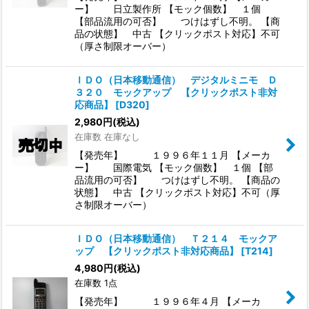
ー】 日立製作所 【モック個数】 １個
【部品流用の可否】 つけはずし不明。 【商
品の状態】 中古 【クリックポスト対応】不可
（厚さ制限オーバー）
ＩＤＯ（日本移動通信） デジタルミニモ Ｄ
３２０ モックアップ 【クリックポスト非対
応商品】
[
D320
]
2,980
円
(税込)
在庫数 在庫なし
【発売年】 １９９６年１１月 【メーカ
ー】 国際電気 【モック個数】 １個 【部
品流用の可否】 つけはずし不明。 【商品の
状態】 中古 【クリックポスト対応】不可（厚
さ制限オーバー）
ＩＤＯ（日本移動通信） Ｔ２１４ モックア
ップ 【クリックポスト非対応商品】
[
T214
]
4,980
円
(税込)
在庫数 1点
【発売年】 １９９６年４月 【メーカ