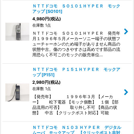
ＮＴＴドコモ ＳＯ１０１ＨＹＰＥＲ モック
アップ
[
SO101
]
4,980
円
(税込)
在庫数 1点
ＮＴＴドコモ ＳＯ１０１ＨＹＰＥＲ 発売年
月１９９６年５月メーカーソニー端子の状態フ
ューチャーホンのため端子がありません商品の
状態中古。傷のつきやすさは高めです部品の流
用恐らく不可このモックの販売単位…
ＮＴＴドコモ Ｐ１５１ＨＹＰＥＲ モックア
ップ
[
P151
]
2,980
円
(税込)
在庫数 1点
【発売年】 １９９６年３月 【メーカ
ー】 松下電器 【モック個数】 １個 【部
品流用の可否】 取り外し不可 【商品の状
態】 中古 【クリックポスト対応】可能
ＮＴＴドコモ Ｎ１０３ ＨＹＰＥＲ デジタル
ムーバ モックアップ 【クリックポスト非対