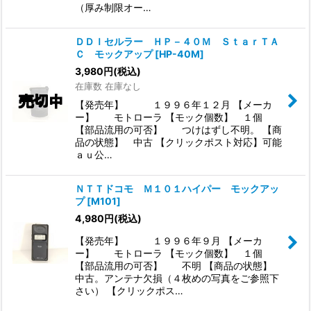
（厚み制限オー…
ＤＤＩセルラー ＨＰ－４０Ｍ ＳｔａｒＴＡ
Ｃ モックアップ
[
HP-40M
]
3,980
円
(税込)
在庫数 在庫なし
【発売年】 １９９６年１２月 【メーカ
ー】 モトローラ 【モック個数】 １個
【部品流用の可否】 つけはずし不明。 【商
品の状態】 中古 【クリックポスト対応】可能
ａｕ公…
ＮＴＴドコモ Ｍ１０１ハイパー モックアッ
プ
[
M101
]
4,980
円
(税込)
【発売年】 １９９６年９月 【メーカ
ー】 モトローラ 【モック個数】 １個
【部品流用の可否】 不明 【商品の状態】
中古。アンテナ欠損（４枚めの写真をご参照下
さい） 【クリックポス…