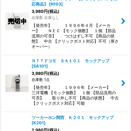
応商品】
[
N103
]
3,980
円
(税込)
在庫数 在庫なし
【発売年】 １９９６年４月 【メーカ
ー】 ＮＥＣ 【モック個数】 １個 【部品
流用の可否】 つけはずし不可 【商品の状
態】 中古 【クリックポスト対応】不可（厚さ
オーバー）
ＮＴＴドコモ ＳＡ１０１ モックアップ
[
SA101
]
3,980
円
(税込)
在庫数 1点
【発売年】 １９９６年 【メーカー】
三洋電機 【モック個数】 １個 【部品流用の
可否】 取り外し不可 【商品の状態】 中古
【クリックポスト対応】可能
ツーカーホン関西 Ｋ２０１ モックアップ
[
K201
]
2,980
円
(税込)