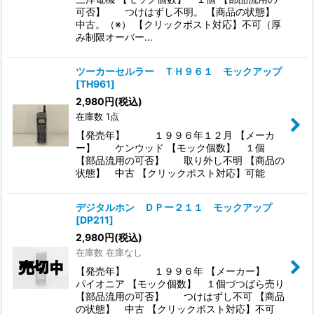
可否】 つけはずし不明。 【商品の状態】
中古。（※） 【クリックポスト対応】不可（厚
み制限オーバー…
ツーカーセルラー ＴＨ９６１ モックアップ
[
TH961
]
2,980
円
(税込)
在庫数 1点
【発売年】 １９９６年１２月 【メーカ
ー】 ケンウッド 【モック個数】 １個
【部品流用の可否】 取り外し不明 【商品の
状態】 中古 【クリックポスト対応】可能
デジタルホン ＤＰー２１１ モックアップ
[
DP211
]
2,980
円
(税込)
在庫数 在庫なし
【発売年】 １９９６年 【メーカー】
パイオニア 【モック個数】 １個づつばら売り
【部品流用の可否】 つけはずし不可 【商品
の状態】 中古 【クリックポスト対応】不可