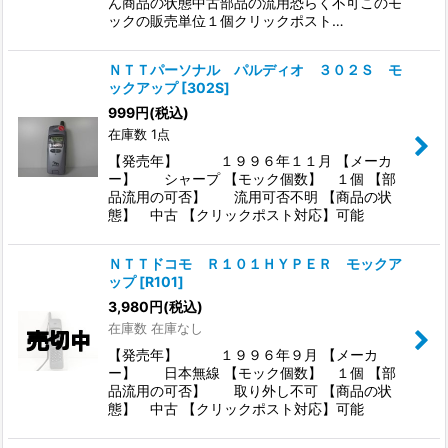
ん商品の状態中古部品の流用恐らく不可このモ
ックの販売単位１個クリックポスト…
ＮＴＴパーソナル パルディオ ３０２Ｓ モ
ックアップ
[
302S
]
999
円
(税込)
在庫数 1点
【発売年】 １９９６年１１月 【メーカ
ー】 シャープ 【モック個数】 １個 【部
品流用の可否】 流用可否不明 【商品の状
態】 中古 【クリックポスト対応】可能
ＮＴＴドコモ Ｒ１０１ＨＹＰＥＲ モックア
ップ
[
R101
]
3,980
円
(税込)
在庫数 在庫なし
【発売年】 １９９６年９月 【メーカ
ー】 日本無線 【モック個数】 １個 【部
品流用の可否】 取り外し不可 【商品の状
態】 中古 【クリックポスト対応】可能