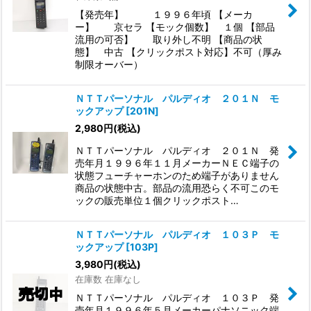
【発売年】 １９９６年頃 【メーカ
ー】 京セラ 【モック個数】 １個 【部品
流用の可否】 取り外し不明 【商品の状
態】 中古 【クリックポスト対応】不可（厚み
制限オーバー）
ＮＴＴパーソナル パルディオ ２０１Ｎ モ
ックアップ
[
201N
]
2,980
円
(税込)
ＮＴＴパーソナル パルディオ ２０１Ｎ 発
売年月１９９６年１１月メーカーＮＥＣ端子の
状態フューチャーホンのため端子がありません
商品の状態中古。部品の流用恐らく不可このモ
ックの販売単位１個クリックポスト…
ＮＴＴパーソナル パルディオ １０３Ｐ モ
ックアップ
[
103P
]
3,980
円
(税込)
在庫数 在庫なし
ＮＴＴパーソナル パルディオ １０３Ｐ 発
売年月１９９６年５月メーカーパナソニック端