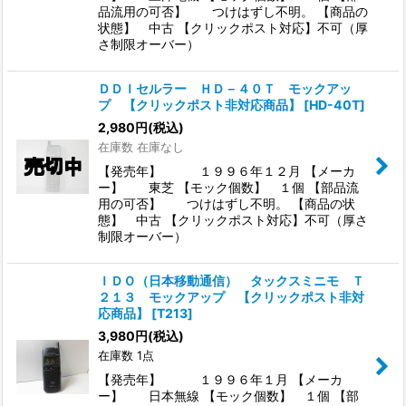
品流用の可否】 つけはずし不明。 【商品の
状態】 中古 【クリックポスト対応】不可（厚
さ制限オーバー）
ＤＤＩセルラー ＨＤ－４０Ｔ モックアッ
プ 【クリックポスト非対応商品】
[
HD-40T
]
2,980
円
(税込)
在庫数 在庫なし
【発売年】 １９９６年１２月 【メーカ
ー】 東芝 【モック個数】 １個 【部品流
用の可否】 つけはずし不明。 【商品の状
態】 中古 【クリックポスト対応】不可（厚さ
制限オーバー）
ＩＤＯ（日本移動通信） タックスミニモ Ｔ
２１３ モックアップ 【クリックポスト非対
応商品】
[
T213
]
3,980
円
(税込)
在庫数 1点
【発売年】 １９９６年１月 【メーカ
ー】 日本無線 【モック個数】 １個 【部