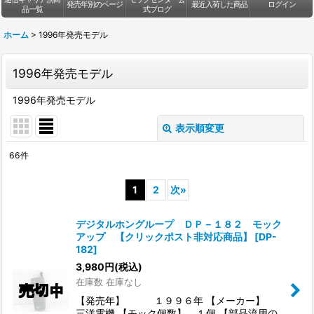
発売年別のページ
最近入荷した商品
ログイン
品一覧
式ブログ
ホーム
>
1996年発売モデル
1996年発売モデル
1996年発売モデル
表示順変更
閉じる
66
件
表示数
:
1
2
次
»
並び順
:
デジタルホングループ ＤＰ－１８２ モック
アップ 【クリックポスト非対応商品】
[
DP-
絞り込む
182
]
3,980
円
(税込)
在庫数 在庫なし
【発売年】 １９９６年 【メーカー】
三洋電機 【モック個数】 １個 【部品流用の