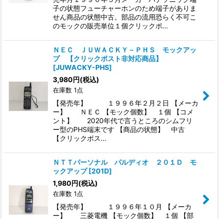
子の状態フューチャーホンのため端子がありま
せん商品の状態中古。部品の流用恐らく不可こ
のモックの販売単位１個クリックポ…
ＮＥＣ ＪＵＷＡＣＫＹ－ＰＨＳ モックアッ
プ 【クリックポスト非対応商品】
[
JUWACKY-PHS
]
3,980
円
(税込)
在庫数 1点
【発売年】 １９９６年２月２日 【メーカ
ー】 ＮＥＣ 【モック個数】 １個 【コメ
ント】 2020年代で言うところのシムフリ
ー型のPHS端末です 【商品の状態】 中古
【クリックポス…
ＮＴＴパーソナル パルディオ ２０１Ｄ モ
ックアップ
[
201D
]
1,980
円
(税込)
在庫数 1点
【発売年】 １９９６年１０月 【メーカ
ー】 三菱電機 【モック個数】 １個 【部