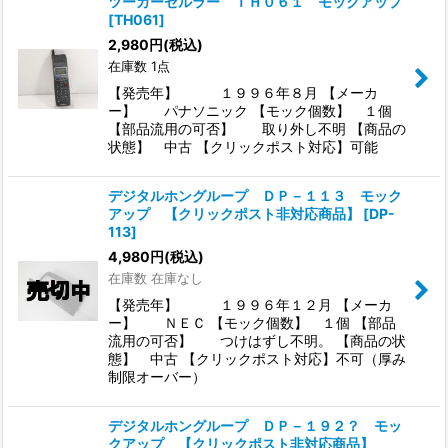
ツーカーセルラー ＴＨ０６１ モックアップ
[
TH061
]
2,980
円
(税込)
在庫数 1点
【発売年】 １９９６年８月 【メーカ
ー】 パナソニック 【モック個数】 １個
【部品流用の可否】 取り外し不明 【商品の
状態】 中古 【クリックポスト対応】可能
デジタルホングループ ＤＰ－１１３ モック
アップ 【クリックポスト非対応商品】
[
DP-
113
]
4,980
円
(税込)
在庫数 在庫なし
【発売年】 １９９６年１２月 【メーカ
ー】 ＮＥＣ 【モック個数】 １個 【部品
流用の可否】 つけはずし不明。 【商品の状
態】 中古 【クリックポスト対応】不可（厚み
制限オーバー）
デジタルホングループ ＤＰ－１９２？ モッ
クアップ 【クリックポスト非対応商品】