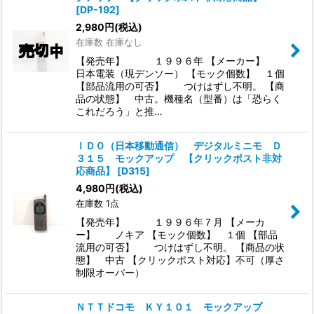
[
DP-192
]
2,980
円
(税込)
在庫数 在庫なし
【発売年】 １９９６年 【メーカー】
日本電装（現デンソー） 【モック個数】 １個
【部品流用の可否】 つけはずし不明。 【商
品の状態】 中古。機種名（型番）は「恐らく
これだろう」と推…
ＩＤＯ（日本移動通信） デジタルミニモ Ｄ
３１５ モックアップ 【クリックポスト非対
応商品】
[
D315
]
4,980
円
(税込)
在庫数 1点
【発売年】 １９９６年７月 【メーカ
ー】 ノキア 【モック個数】 １個 【部品
流用の可否】 つけはずし不明。 【商品の状
態】 中古 【クリックポスト対応】不可（厚さ
制限オーバー）
ＮＴＴドコモ ＫＹ１０１ モックアップ